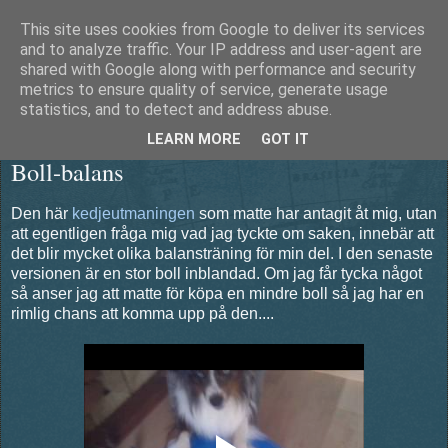
This site uses cookies from Google to deliver its services
Äventyrshunden Diesel
and to analyze traffic. Your IP address and user-agent are
shared with Google along with performance and security
metrics to ensure quality of service, generate usage
statistics, and to detect and address abuse.
torsdag 1 mars 2012
LEARN MORE
GOT IT
Boll-balans
Den här
kedjeutmaningen
som matte har antagit åt mig, utan
att egentligen fråga mig vad jag tyckte om saken, innebär att
det blir mycket olika balansträning för min del. I den senaste
versionen är en stor boll inblandad. Om jag får tycka något
så anser jag att matte för köpa en mindre boll så jag har en
rimlig chans att komma upp på den....