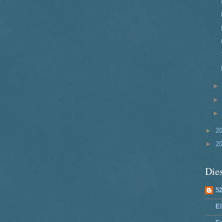
►
2
►
2
Dies
5
El