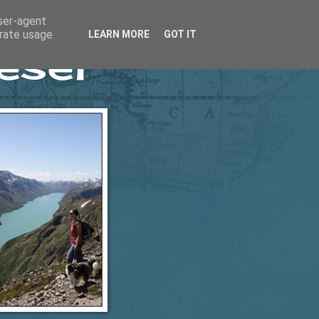
user-agent
erate usage
LEARN MORE
GOT IT
esel