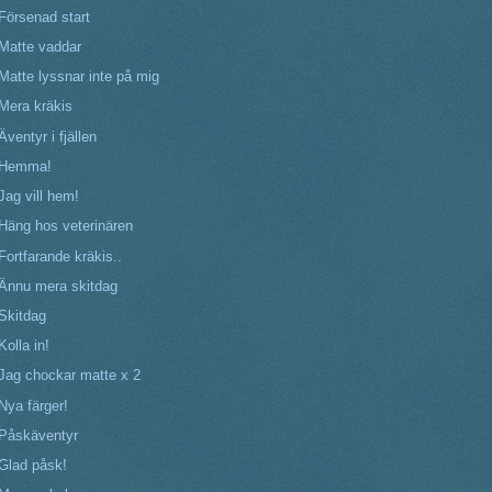
Försenad start
Matte vaddar
Matte lyssnar inte på mig
Mera kräkis
Äventyr i fjällen
Hemma!
Jag vill hem!
Häng hos veterinären
Fortfarande kräkis..
Ännu mera skitdag
Skitdag
Kolla in!
Jag chockar matte x 2
Nya färger!
Påskäventyr
Glad påsk!