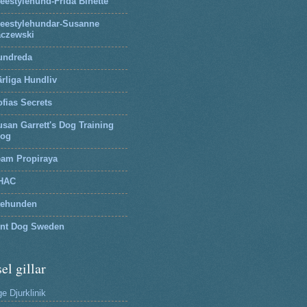
eestylehund-Frida Binette
reestylehundar-Susanne
aczewski
undreda
rliga Hundliv
fias Secrets
san Garrett's Dog Training
log
eam Propiraya
HAC
tehunden
lnt Dog Sweden
el gillar
e Djurklinik