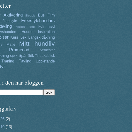
etter
Aktivering
y
Bus
Film
Bloppis
Freestylehundars
Freestyle
tävling
Följ med
Frisbee dog
Husse
yrshunden
Inspiration
isar
Kurs
Lek
Längskidåkning
Mitt hundliv
Matte
ge
Promenad
Semester
kning
Spår
Sök
Tillbakablick
Sport
Träning
Tävling
Uppletande
tyr
 i den här bloggen
ggarkiv
026
(2)
019
(13)