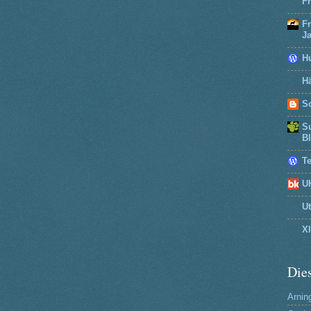
Fr
F
J
H
Hä
So
Su
B
T
U
U
X
Dies
Arning