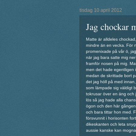
tisdag 10 april 2012
Jag chockar m
Matte är alldeles chockad
mindre än en vecka. För 
promenixade på vår ö, jag
när jag bara satte mig n
framför nosen på mig. Matt
men det hade egentligen i
medan de skrittade bort p
det jag höll på med innan,
som lämpade sig väldigt br
tokrusar över en äng och j
lös så jag hade alla chanse
ögon och den här gången gå
och bara tittar hon med. 
försvunnit i horisonten fo
dikeskanten och leta snygg
aussie kanske kan mogna