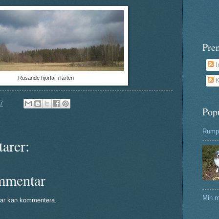
Pre
I
Rusande hjortar i farten
K
7
Pop
Rumpa
arer:
mmentar
Min m
ar kan kommentera.