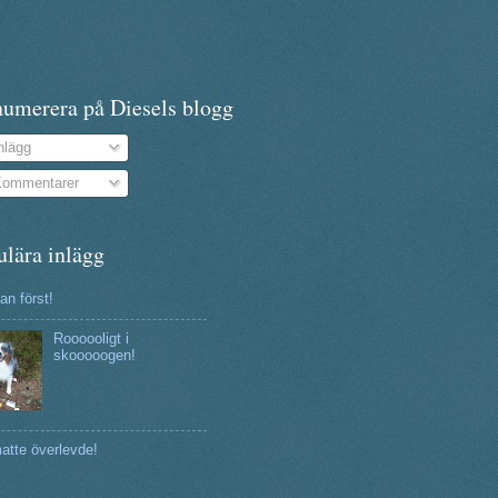
numerera på Diesels blogg
nlägg
ommentarer
ulära inlägg
n först!
Roooooligt i
skooooogen!
atte överlevde!