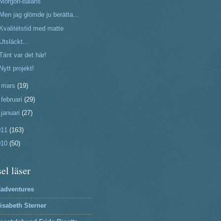
Morgon-balans
Men jag glömde ju berätta...
Kvalitétstid med matte
Utsläckt...
Tänt var det här!
Nytt projekt!
►
mars
(19)
►
februari
(29)
►
januari
(27)
011
(163)
010
(50)
el läser
2adventures
isabeth Sterner