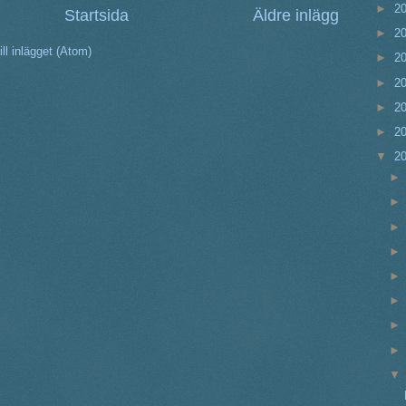
►
2
Startsida
Äldre inlägg
►
2
ll inlägget (Atom)
►
2
►
2
►
2
►
2
▼
2