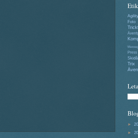
Etik
Agilit
Foto
Trick
Ävent
Komp
Massa
Press
Skidå
Trix
Även
Leta
Blo
►
2
►
2