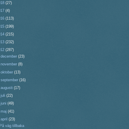
018
(27)
017
(4)
016
(113)
015
(199)
014
(215)
013
(232)
012
(287)
►
december
(23)
►
november
(8)
►
oktober
(13)
►
september
(16)
►
augusti
(17)
►
juli
(22)
►
juni
(49)
►
maj
(41)
▼
april
(23)
På väg tillbaka