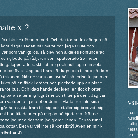
atte x 2
, faktiskt helt förstummad. Och det för andra gången på
några dagar sedan när matte och jag var ute och
 var som vanligt lös, så blev hon alldeles konfunderad
er och glodde på rådjuren som spatserade 25 meter
e galopperade raskt ifatt mig och höll tag i min sele,
nte behövts. Jag satt bara där lugnt och tittade på dem
å i skogen. När de var utom synhåll så fortsatte jag med
 lukta på en fläck i gräset och plockade upp en pinne
a för bus. Och idag hände det igen, en flock hjortar
ag bara sätter mig lugnt ner och tittar på dem. Jag var
Väl
r i världen att jaga efter dem... Matte tror inte sina
r hon sakta fram till mig och ställer sig bredvid mig
I den
Fast hon tittade mer på mig än på hjortarna. När de
hundli
rtsatte jag med det som jag gjorde innan. Snusa runt i
fluff
a kottar. Det var väl inte så konstigt?! Även en mini-
flest
 efterhand?!
är ute