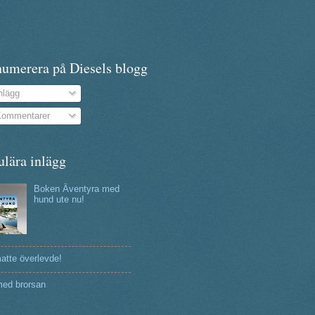
numerera på Diesels blogg
nlägg
ommentarer
ulära inlägg
Boken Äventyra med
hund ute nu!
atte överlevde!
ed brorsan