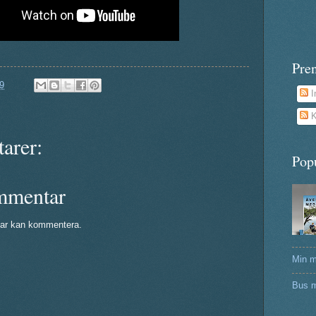
Pre
9
I
K
arer:
Pop
mmentar
ar kan kommentera.
Min m
Bus m