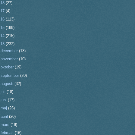
018
(27)
017
(4)
016
(113)
015
(199)
014
(215)
013
(232)
►
december
(13)
►
november
(10)
►
oktober
(19)
►
september
(20)
►
augusti
(32)
►
juli
(18)
►
juni
(17)
►
maj
(26)
►
april
(20)
►
mars
(19)
►
februari
(16)