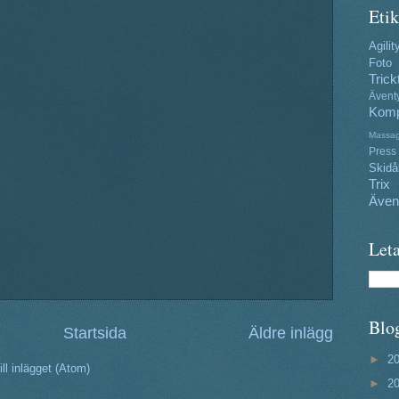
Etik
Agilit
Foto
Trick
Ävent
Komp
Massa
Press
Skidå
Trix
Även
Leta
Blo
Startsida
Äldre inlägg
►
2
ll inlägget (Atom)
►
2