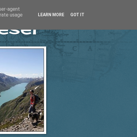
user-agent
erate usage
LEARN MORE
GOT IT
esel