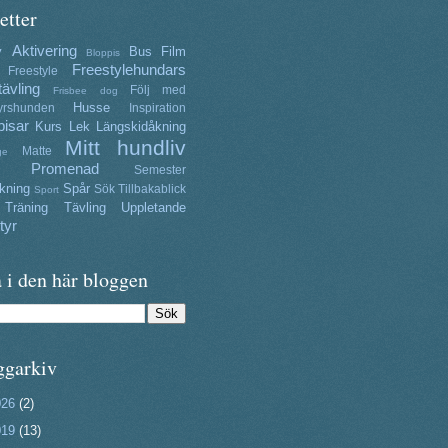
etter
Aktivering
y
Bus
Film
Bloppis
Freestylehundars
Freestyle
tävling
Följ med
Frisbee dog
Husse
yrshunden
Inspiration
isar
Kurs
Lek
Längskidåkning
Mitt hundliv
Matte
ge
Promenad
Semester
kning
Spår
Sök
Tillbakablick
Sport
Träning
Tävling
Uppletande
tyr
 i den här bloggen
ggarkiv
026
(2)
019
(13)