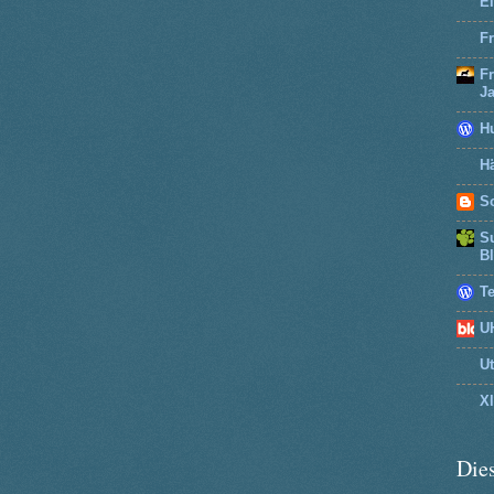
El
Fr
F
J
H
Hä
So
Su
B
T
U
U
X
Dies