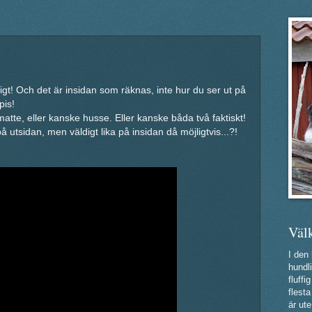
tigt! Och det är insidan som räknas, inte hur du ser ut på
pis!
tte, eller kanske husse. Eller kanske båda två faktiskt!
å utsidan, men väldigt lika på insidan då möjligtvis...?!
Väl
I den
hundli
fluff
flest
är ute