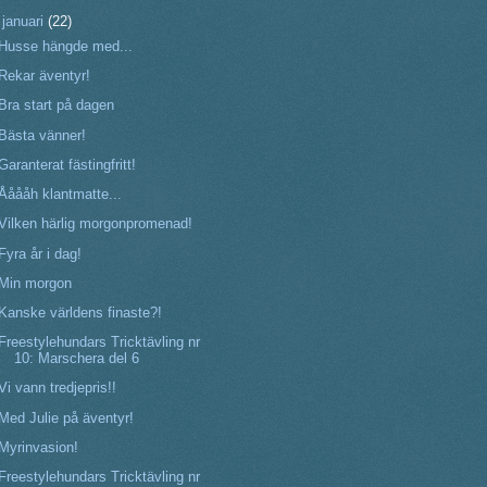
▼
januari
(22)
Husse hängde med...
Rekar äventyr!
Bra start på dagen
Bästa vänner!
Garanterat fästingfritt!
Ååååh klantmatte...
Vilken härlig morgonpromenad!
Fyra år i dag!
Min morgon
Kanske världens finaste?!
Freestylehundars Tricktävling nr
10: Marschera del 6
Vi vann tredjepris!!
Med Julie på äventyr!
Myrinvasion!
Freestylehundars Tricktävling nr