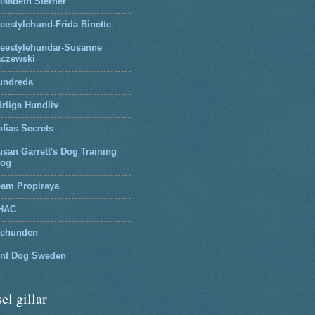
isabeth Sterner
eestylehund-Frida Binette
reestylehundar-Susanne
aczewski
undreda
rliga Hundliv
fias Secrets
san Garrett's Dog Training
log
eam Propiraya
HAC
tehunden
lnt Dog Sweden
el gillar