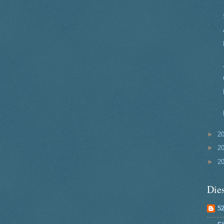
►
2
►
2
►
2
Dies
5