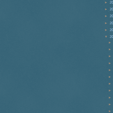
►
2
►
2
►
2
►
2
►
2
▼
2