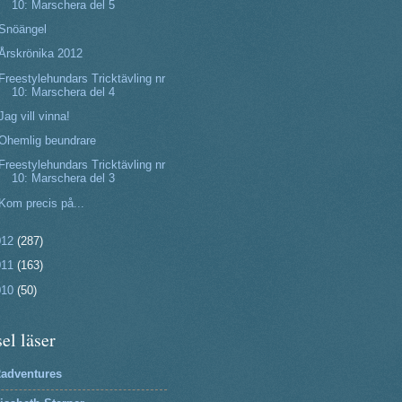
10: Marschera del 5
Snöängel
Årskrönika 2012
Freestylehundars Tricktävling nr
10: Marschera del 4
Jag vill vinna!
Ohemlig beundrare
Freestylehundars Tricktävling nr
10: Marschera del 3
Kom precis på...
012
(287)
011
(163)
010
(50)
el läser
2adventures