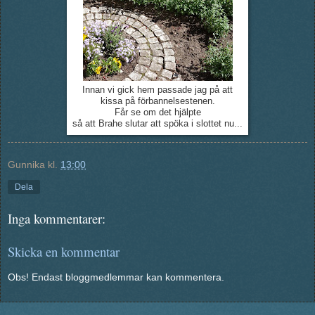
Innan vi gick hem passade jag på att
kissa på förbannelsestenen.
Får se om det hjälpte
så att Brahe slutar att spöka i slottet nu...
Gunnika
kl.
13:00
Dela
Inga kommentarer:
Skicka en kommentar
Obs! Endast bloggmedlemmar kan kommentera.