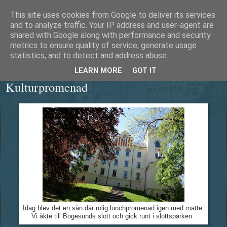
This site uses cookies from Google to deliver its services
Äventyrshunden Diesel
and to analyze traffic. Your IP address and user-agent are
shared with Google along with performance and security
metrics to ensure quality of service, generate usage
statistics, and to detect and address abuse.
lördag 25 maj 2013
LEARN MORE
GOT IT
Kulturpromenad
Idag blev det en sån där rolig lunchpromenad igen med matte.
Vi åkte till Bogesunds slott och gick runt i slottsparken.