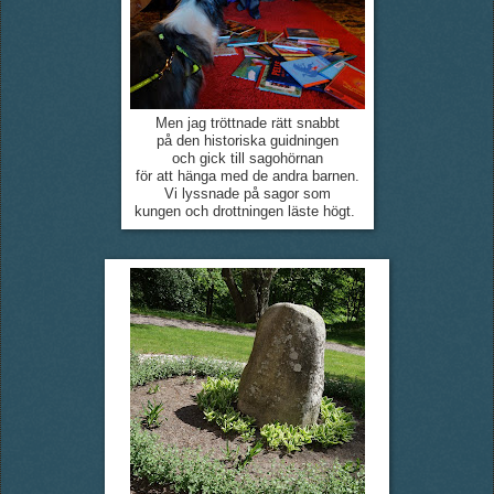
Men jag tröttnade rätt snabbt
på den historiska guidningen
och gick till sagohörnan
för att hänga med de andra barnen.
Vi lyssnade på sagor som
kungen och drottningen läste högt.