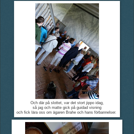
Och där på slottet, var det stort jippo idag,
så jag och matte gick på guidad visning
och fick lära oss om ägaren Brahe och hans förbannelser.