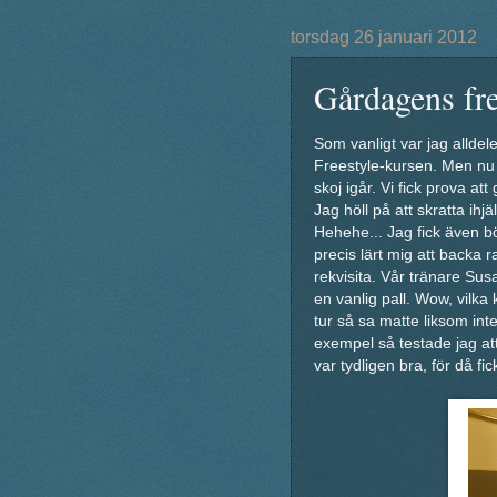
torsdag 26 januari 2012
Gårdagens fre
Som vanligt var jag alldele
Freestyle-kursen. Men nu h
skoj igår. Vi fick prova at
Jag höll på att skratta ihj
Hehehe... Jag fick även bö
precis lärt mig att backa r
rekvisita. Vår tränare S
en vanlig pall. Wow, vilk
tur så sa matte liksom inte 
exempel så testade jag at
var tydligen bra, för då f