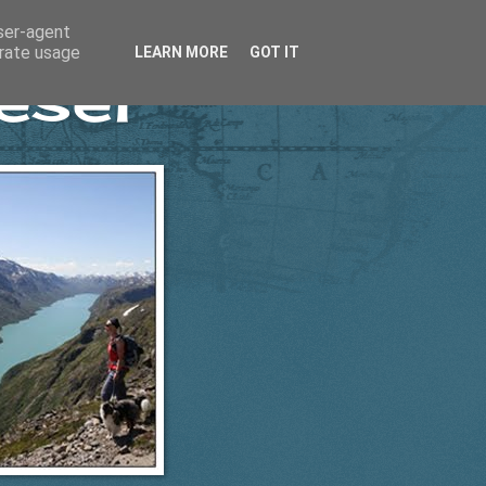
user-agent
erate usage
LEARN MORE
GOT IT
esel