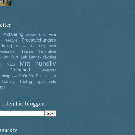
etter
Aktivering
y
Bus
Film
Bloppis
Freestylehundars
Freestyle
tävling
Följ med
Frisbee dog
Husse
yrshunden
Inspiration
isar
Kurs
Lek
Längskidåkning
Mitt hundliv
Matte
ge
Promenad
Semester
kning
Spår
Sök
Tillbakablick
Sport
Träning
Tävling
Uppletande
tyr
 i den här bloggen
ggarkiv