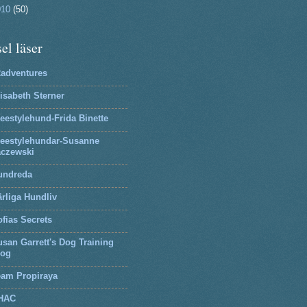
010
(50)
el läser
2adventures
isabeth Sterner
eestylehund-Frida Binette
reestylehundar-Susanne
aczewski
undreda
rliga Hundliv
fias Secrets
san Garrett's Dog Training
log
eam Propiraya
HAC