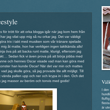
estyle
s för trött för att orka blogga igår när jag kom hem från
ar jag vilat upp mig så nu orkar jag. Det var väldigt
t göra trix i takt med musiken som vår tränare spelade.
äl mig åt matte, hon har verkligen ingen taktkänsla alls!
rja öva på att backa runt matte, klurigt, eftersom jag
akt.... Sedan fick vi även prova på att börja jobba med
usanne och hennes Oscar visade vad man kan göra med
a konster han kunde Oscar! När det var min och mattes
vad jag skulle göra, så jag provade lite allt möjligt. Till
t vända pallen upp och ner och krypa in i den. Och det
Väl
ick jag massor av beröm och tonvis med godis!
I den
hundli
fluff
flest
är ute