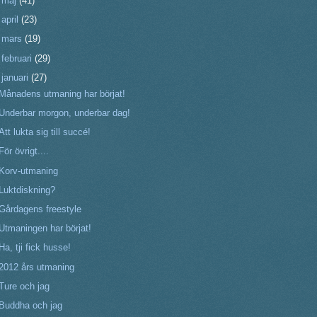
►
maj
(41)
►
april
(23)
►
mars
(19)
►
februari
(29)
▼
januari
(27)
Månadens utmaning har börjat!
Underbar morgon, underbar dag!
Att lukta sig till succé!
För övrigt....
Korv-utmaning
Luktdiskning?
Gårdagens freestyle
Utmaningen har börjat!
Ha, tji fick husse!
2012 års utmaning
Ture och jag
Buddha och jag