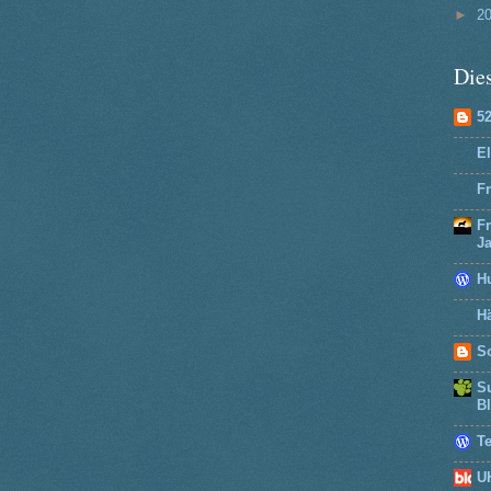
►
2
Dies
5
El
Fr
F
J
H
Hä
So
Su
B
T
U