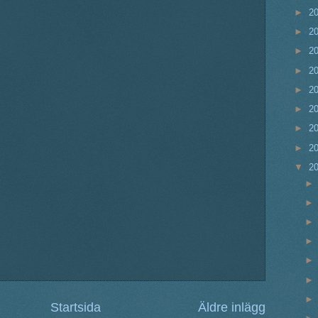
►
2
►
2
►
2
►
2
►
2
►
2
►
2
►
2
▼
2
Startsida
Äldre inlägg