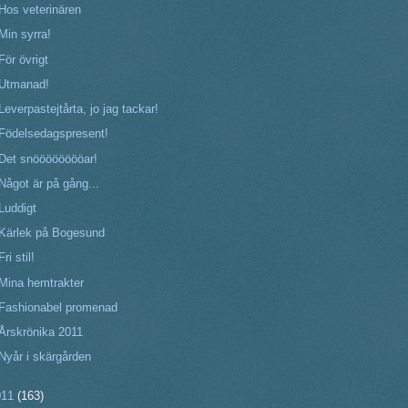
Hos veterinären
Min syrra!
För övrigt
Utmanad!
Leverpastejtårta, jo jag tackar!
Födelsedagspresent!
Det snööööööööar!
Något är på gång...
Luddigt
Kärlek på Bogesund
Fri stil!
Mina hemtrakter
Fashionabel promenad
Årskrönika 2011
Nyår i skärgården
011
(163)