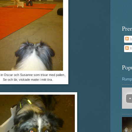
Pre
I
K
Pop
in Oscar och Susanne som trixar med pallen..
Rumpa
Se och lär, viskade matte i mitt öra.