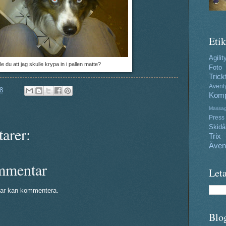
Etik
Agilit
lle du att jag skulle krypa in i pallen matte?
Foto
Trick
Ävent
8
Komp
Massa
Press
Skidå
arer:
Trix
Även
mmentar
Leta
ar kan kommentera.
Blo