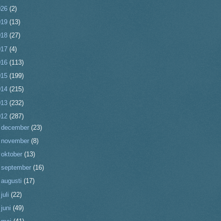
026
(2)
019
(13)
018
(27)
017
(4)
016
(113)
015
(199)
014
(215)
013
(232)
012
(287)
►
december
(23)
►
november
(8)
►
oktober
(13)
►
september
(16)
►
augusti
(17)
►
juli
(22)
►
juni
(49)