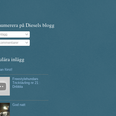
numerera på Diesels blogg
nlägg
ommentarer
ulära inlägg
n först!
Freestylehundars
Tricktävling nr 21 :
Dribbla
God natt