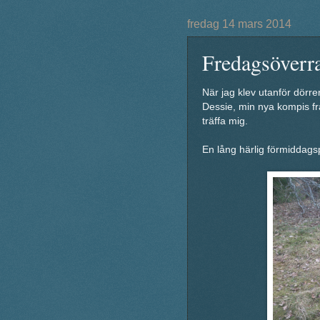
fredag 14 mars 2014
Fredagsöverr
När jag klev utanför dörre
Dessie, min nya kompis frå
träffa mig.
En lång härlig förmiddagsp