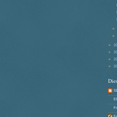
►
2
►
2
►
2
►
2
Dies
5
El
Fr
F