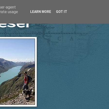
user-agent
erate usage
LEARN MORE
GOT IT
esel