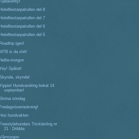
Fjälläventyr
Hotelltestarpatrullen del 8
Hotelltestarpatrullen del 7
Hotelltestarpatrullen del 6
Hotelltestarpatrullen del 5
Roadtrip igen!
MTB is da shit!
Nellie-morgon
Yey! Spårat!
Skynda, skynda!
Yippie! Hundvandring bokat 14
september!
Sköna söndag
Fredagsöverraskning!
Hos hundvakten
Freestylehundars Tricktävling nr
21 : Dribbla
Vårmorgon