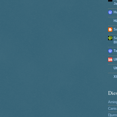
J
H
Hä
So
Su
B
T
U
U
X
Dies
Arning
Canis
Djurm