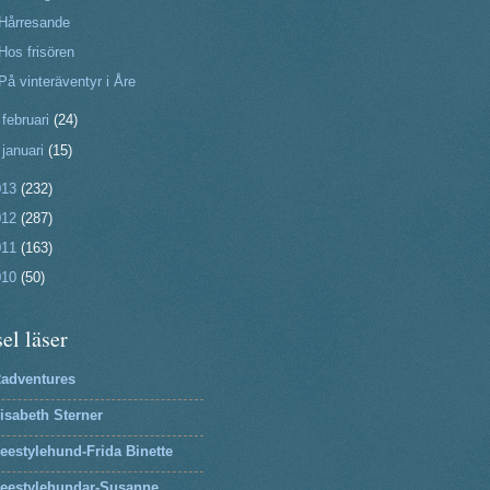
Hårresande
Hos frisören
På vinteräventyr i Åre
►
februari
(24)
►
januari
(15)
013
(232)
012
(287)
011
(163)
010
(50)
el läser
2adventures
isabeth Sterner
eestylehund-Frida Binette
reestylehundar-Susanne