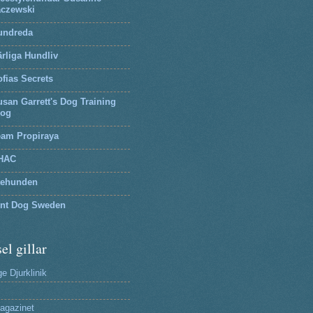
aczewski
undreda
rliga Hundliv
fias Secrets
san Garrett's Dog Training
log
eam Propiraya
HAC
tehunden
lnt Dog Sweden
el gillar
e Djurklinik
agazinet