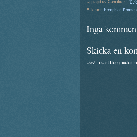
Upplagd av
Gunnika
kl.
11:0
Etiketter:
Kompisar
,
Promen
Inga komment
Skicka en ko
Obs! Endast bloggmedlemm