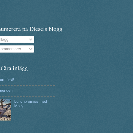
numerera på Diesels blogg
nlägg
ommentarer
ulära inlägg
n först!
ärenden
Lunchpromiss med
Molly