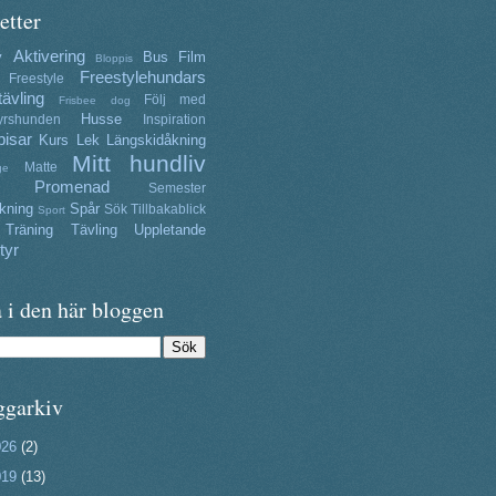
etter
Aktivering
y
Bus
Film
Bloppis
Freestylehundars
Freestyle
tävling
Följ med
Frisbee dog
Husse
yrshunden
Inspiration
isar
Kurs
Lek
Längskidåkning
Mitt hundliv
Matte
ge
Promenad
Semester
kning
Spår
Sök
Tillbakablick
Sport
Träning
Tävling
Uppletande
tyr
 i den här bloggen
ggarkiv
026
(2)
019
(13)