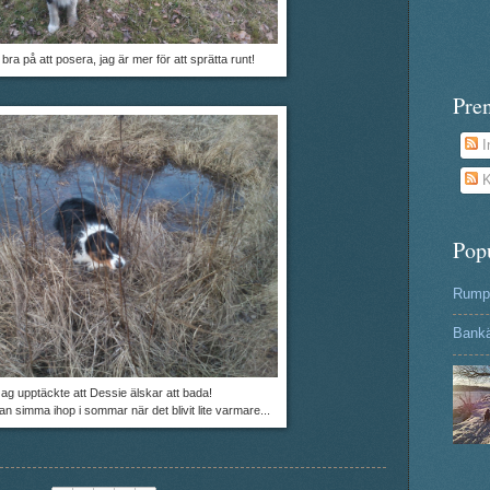
bra på att posera, jag är mer för att sprätta runt!
Pre
I
K
Pop
Rumpa
Bank
ag upptäckte att Dessie älskar att bada!
n simma ihop i sommar när det blivit lite varmare...