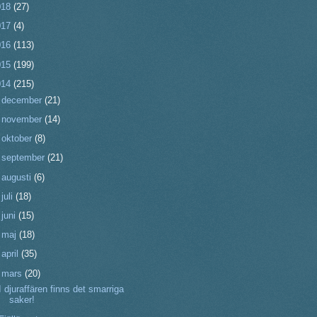
018
(27)
017
(4)
016
(113)
015
(199)
014
(215)
►
december
(21)
►
november
(14)
►
oktober
(8)
►
september
(21)
►
augusti
(6)
►
juli
(18)
►
juni
(15)
►
maj
(18)
►
april
(35)
▼
mars
(20)
I djuraffären finns det smarriga
saker!