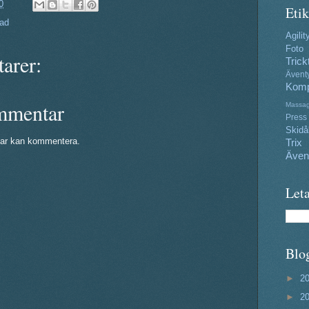
0
Etik
ad
Agilit
Foto
arer:
Trick
Ävent
Komp
mmentar
Massa
Press
Skidå
ar kan kommentera.
Trix
Även
Leta
Blo
►
2
►
2