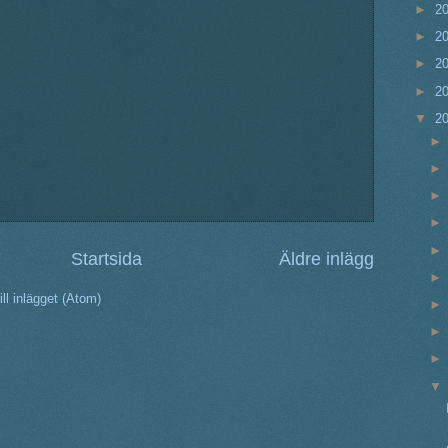
►
2
►
2
►
2
►
2
▼
2
Startsida
Äldre inlägg
ll inlägget (Atom)