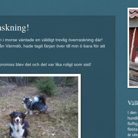
askning!
n i morse väntade en väldigt trevlig överraskning där!
n Värmdö, hade tagit färjan över till min ö bara för att
romiss blev det och det var lika roligt som sist!
Väl
I den
hundli
fluff
flest
är ute