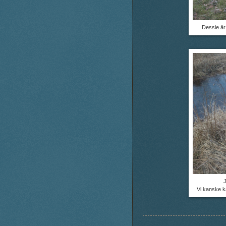
Dessie är 
J
Vi kanske ka