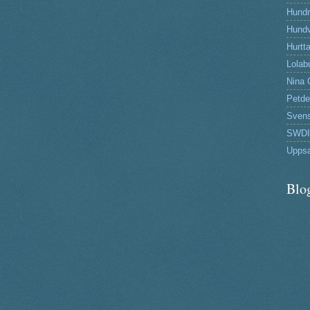
Hund
Hundv
Hurtta
Lolab
Nina 
Petde
Svens
SWDI
Uppsa
Blo