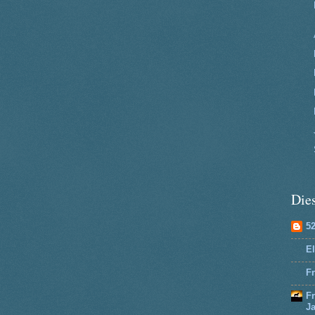
Dies
5
El
Fr
F
J