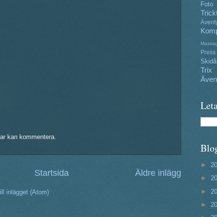
Foto
Trick
Ävent
Komp
Massa
Press
Skidå
Trix
Även
Leta
ar kan kommentera.
Blo
►
2
Startsida
Äldre inlägg
►
2
►
2
ll inlägget (Atom)
►
2