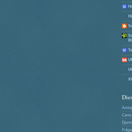
H
Hä
So
Su
B
T
U
U
X
Dies
Arning
Canis
Djurm
Fråga