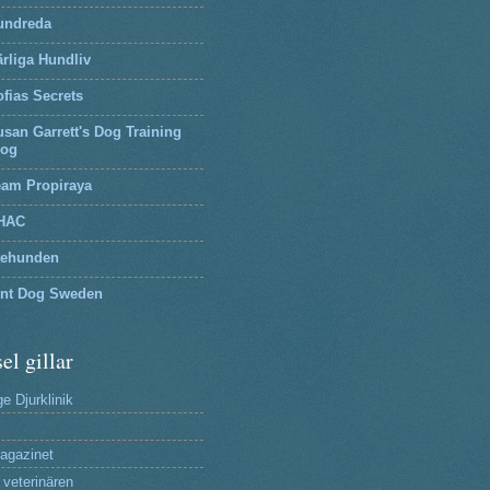
undreda
rliga Hundliv
fias Secrets
san Garrett's Dog Training
log
eam Propiraya
HAC
tehunden
lnt Dog Sweden
el gillar
e Djurklinik
agazinet
 veterinären