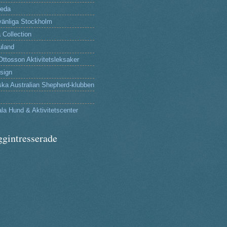
reda
änliga Stockholm
 Collection
uland
Ottosson Aktivitetsleksaker
sign
ka Australian Shepherd-klubben
la Hund & Aktivitetscenter
ggintresserade