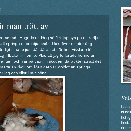
0
ir man trött av
omenad i Hågadalen idag så fick jag syn på ett rådjur
tt springa efter i djupsnön. Rakt över en stor äng
tändigt i matte just då, däremot när hon visslade för
 tillbaka till henne. Plus att jag förlorade henne ur
r ängen och var på väg in i skogen, då tyckte jag att det
å matte än rådjuret. Men det var jobbigt att springa i
r jag och vilar i min säng.
Väl
I den
hundli
fluff
flest
är ute