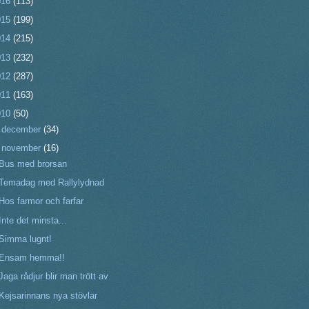
016
(113)
015
(199)
014
(215)
013
(232)
012
(287)
011
(163)
010
(50)
►
december
(34)
▼
november
(16)
Bus med brorsan
Temadag med Rallylydnad
Hos farmor och farfar
Inte det minsta...
Simma lugnt!
Ensam hemma!!
Jaga rådjur blir man trött av
Kejsarinnans nya stövlar