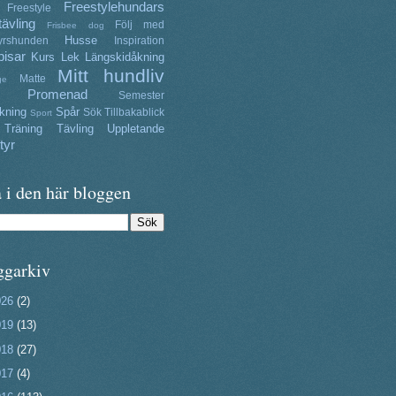
Freestylehundars
Freestyle
tävling
Följ med
Frisbee dog
Husse
yrshunden
Inspiration
isar
Kurs
Lek
Längskidåkning
Mitt hundliv
Matte
ge
Promenad
Semester
kning
Spår
Sök
Tillbakablick
Sport
Träning
Tävling
Uppletande
tyr
 i den här bloggen
ggarkiv
026
(2)
019
(13)
018
(27)
017
(4)