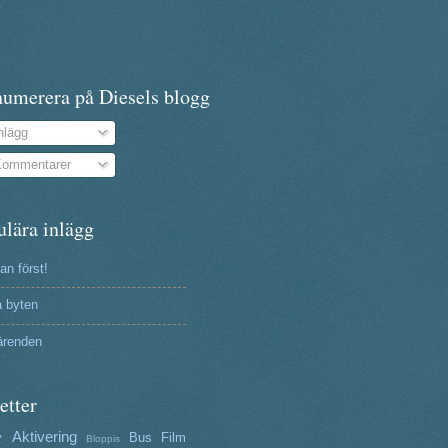
numerera på Diesels blogg
nlägg
ommentarer
ulära inlägg
n först!
a byten
ärenden
etter
Aktivering
y
Bus
Film
Bloppis