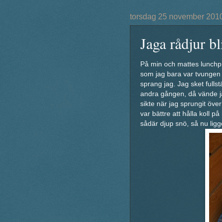
torsdag 25 november 201
Jaga rådjur bl
På min och mattes lunchpr
som jag bara var tvungen a
sprang jag. Jag sket fulls
andra gången, då vände jag
sikte när jag sprungit öve
var bättre att hålla koll p
sådär djup snö, så nu ligge