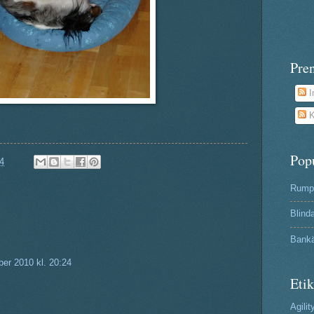
Pre
I
K
Pop
4
Rumpa
Blind
Bank
er 2010 kl. 20:24
Etik
Agilit