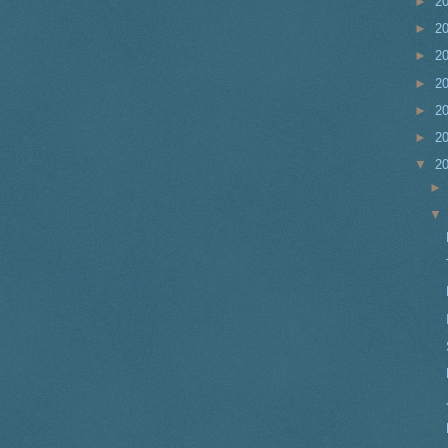
►
2
►
2
►
2
►
2
►
2
►
2
▼
2