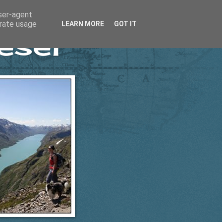
user-agent
erate usage
LEARN MORE
GOT IT
esel