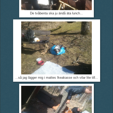
De tvåbenta ska ju ändå äta lunch...
...så jag lägger mig i mattes Ikeakasse och vilar lite till...