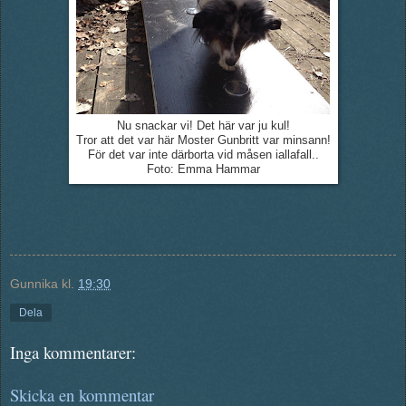
Nu snackar vi! Det här var ju kul!
Tror att det var här Moster Gunbritt var minsann!
För det var inte därborta vid måsen iallafall..
Foto: Emma Hammar
Gunnika
kl.
19:30
Dela
Inga kommentarer:
Skicka en kommentar