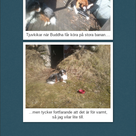
Tjuvkikar när Buddha får köra på stora banan....
...men tycker fortfarande att det är för varmt,
så jag vilar lite till.