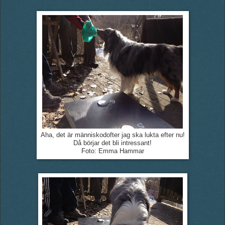
Aha, det är människodofter jag ska lukta efter nu!
Då börjar det bli intressant!
Foto: Emma Hammar