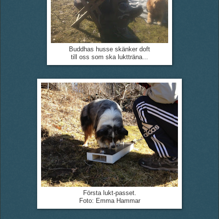
Buddhas husse skänker doft
till oss som ska luktträna...
Första lukt-passet.
Foto: Emma Hammar