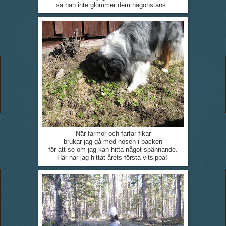
så han inte glömmer dem någonstans.
När farmor och farfar fikar
brukar jag gå med nosen i backen
för att se om jag kan hitta något spännande.
Här har jag hittat årets första vitsippa!