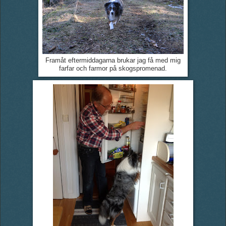
Framåt eftermiddagarna brukar jag få med mig
farfar och farmor på skogspromenad.