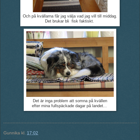
Och på kvällarna får jag välja vad jag vill till middag.
Det brukar bli fisk faktiskt.
Det är inga problem att somna på kvällen
efter mina fullspäckade dagar på landet...
Gunnika
kl.
17:02