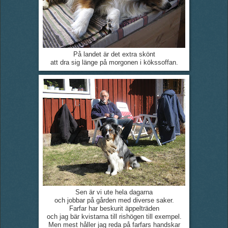
På landet är det extra skönt
att dra sig länge på morgonen i kökssoffan.
Sen är vi ute hela dagarna
och jobbar på gården med diverse saker.
Farfar har beskurit äppelträden
och jag bär kvistarna till rishögen till exempel.
Men mest håller jag reda på farfars handskar