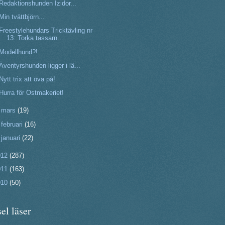
Redaktionshunden Izidor...
Min tvättbjörn...
Freestylehundars Tricktävling nr
13: Torka tassarn...
Modellhund?!
Äventyrshunden ligger i lä...
Nytt trix att öva på!
Hurra för Ostmakeriet!
►
mars
(19)
►
februari
(16)
►
januari
(22)
012
(287)
011
(163)
010
(50)
el läser