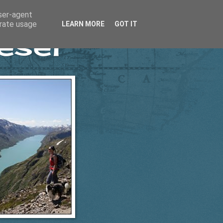
user-agent
erate usage
LEARN MORE
GOT IT
esel