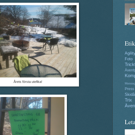
Etik
Agilit
Foto
Trick
Ävent
Komp
Årets första utefika!
Massa
Press
Skidå
Trix
Även
Leta