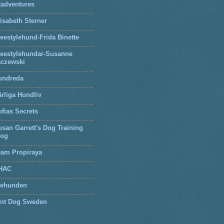
2adventures
isabeth Sterner
eestylehund-Frida Binette
reestylehundar-Susanne
aczewski
undreda
rliga Hundliv
fias Secrets
san Garrett's Dog Training
log
eam Propiraya
HAC
tehunden
lnt Dog Sweden