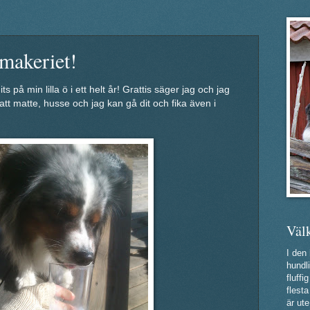
makeriet!
s på min lilla ö i ett helt år! Grattis säger jag och jag
 att matte, husse och jag kan gå dit och fika även i
Väl
I den
hundli
fluff
flest
är ute