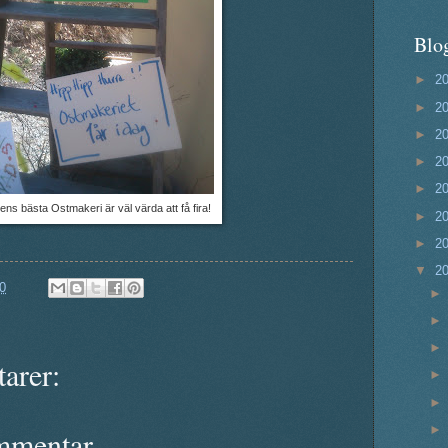
Blo
►
2
►
2
►
2
►
2
►
2
ens bästa Ostmakeri är väl värda att få fira!
►
2
►
2
▼
2
0
arer:
mmentar