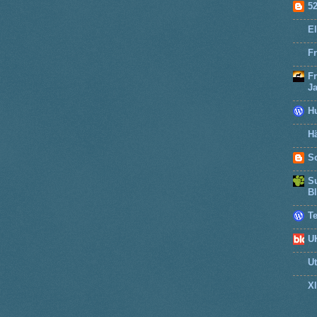
5
El
Fr
F
J
H
Hä
So
Su
B
T
U
U
X