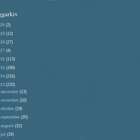
ggarkiv
026
(2)
019
(13)
018
(27)
017
(4)
016
(113)
015
(199)
014
(215)
013
(232)
►
december
(13)
►
november
(10)
►
oktober
(19)
►
september
(20)
►
augusti
(32)
►
juli
(18)