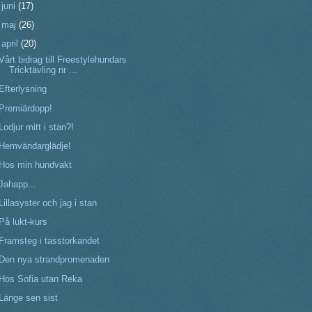
►
juni
(17)
►
maj
(26)
▼
april
(20)
Vårt bidrag till Freestylehundars
Tricktävling nr ...
Efterlysning
Premiärdopp!
Lodjur mitt i stan?!
Hemvändarglädje!
Hos min hundvakt
Jahapp...
Lillasyster och jag i stan
På lukt-kurs
Framsteg i tasstorkandet
Den nya strandpromenaden
Hos Sofia utan Reka
Länge sen sist