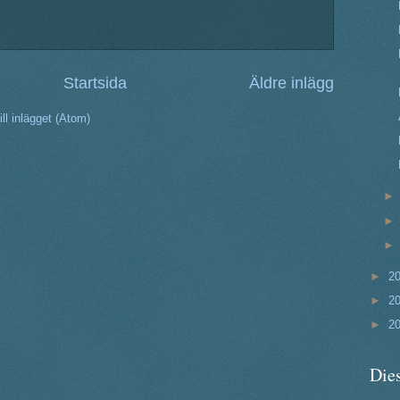
Startsida
Äldre inlägg
ll inlägget (Atom)
►
2
►
2
►
2
Dies