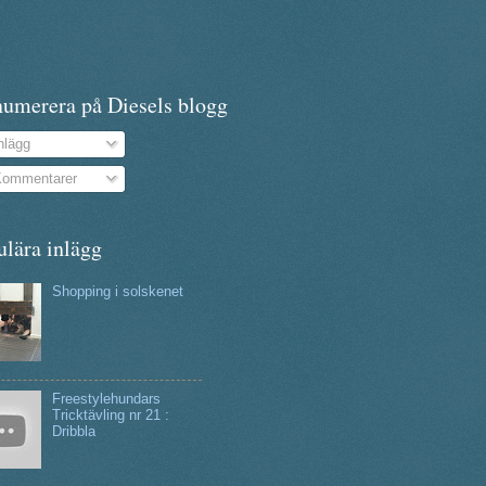
numerera på Diesels blogg
nlägg
ommentarer
ulära inlägg
Shopping i solskenet
Freestylehundars
Tricktävling nr 21 :
Dribbla