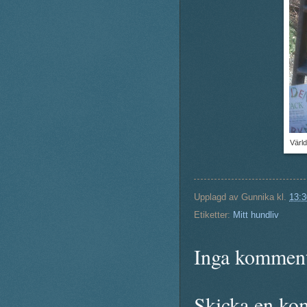
Värld
Upplagd av
Gunnika
kl.
13:3
Etiketter:
Mitt hundliv
Inga komment
Skicka en ko