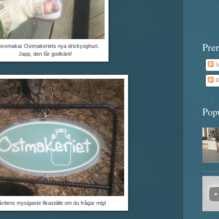
Pre
ovsmakar Ostmakeriets nya drickyoghurt.
Japp, den får godkänt!
I
K
Pop
rdens mysigaste fikaställe om du frågar mig!