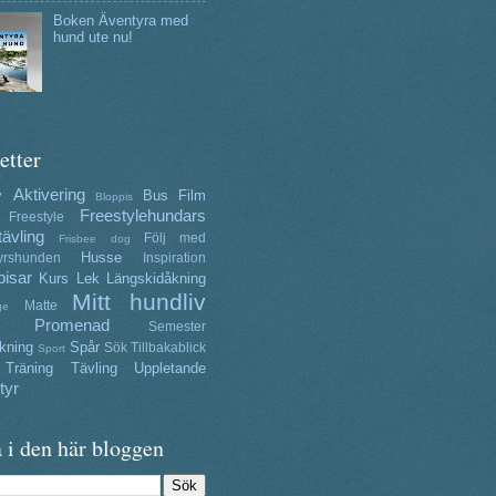
Boken Äventyra med
hund ute nu!
etter
Aktivering
y
Bus
Film
Bloppis
Freestylehundars
Freestyle
tävling
Följ med
Frisbee dog
Husse
yrshunden
Inspiration
isar
Kurs
Lek
Längskidåkning
Mitt hundliv
Matte
ge
Promenad
Semester
kning
Spår
Sök
Tillbakablick
Sport
Träning
Tävling
Uppletande
tyr
 i den här bloggen