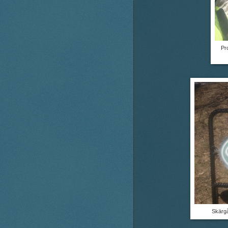
Pr
Skärgå