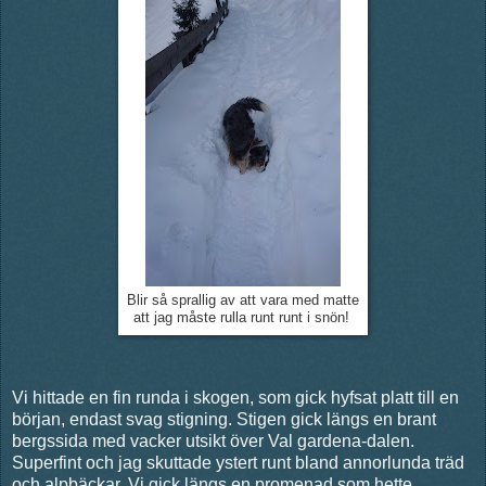
Blir så sprallig av att vara med matte
att jag måste rulla runt runt i snön!
Vi hittade en fin runda i skogen, som gick hyfsat platt till en
början, endast svag stigning. Stigen gick längs en brant
bergssida med vacker utsikt över Val gardena-dalen.
Superfint och jag skuttade ystert runt bland annorlunda träd
och alpbäckar. Vi gick längs en promenad som hette