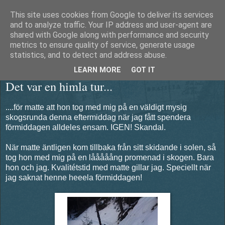
This site uses cookies from Google to deliver its services
Äventyrshunden Diesel
and to analyze traffic. Your IP address and user-agent are
shared with Google along with performance and security
metrics to ensure quality of service, generate usage
statistics, and to detect and address abuse.
onsdag 24 januari 2018
LEARN MORE
GOT IT
Det var en himla tur...
....för matte att hon tog med mig på en väldigt mysig
skogsrunda denna eftermiddag när jag fått spendera
förmiddagen alldeles ensam. IGEN! Skandal.
När matte äntligen kom tillbaka från sitt skidande i solen, så
tog hon med mig på en lååååång promenad i skogen. Bara
hon och jag. Kvalitétstid med matte gillar jag. Speciellt när
jag saknat henne heeela förmiddagen!