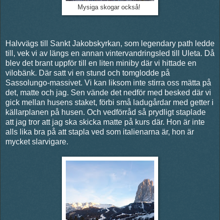
Mysiga skogar också!
Halvvägs till Sankt Jakobskyrkan, som legendary path ledde
till, vek vi av längs en annan vintervandringsled till Uleta. Då
blev det brant uppför till en liten miniby där vi hittade en
vilobänk. Där satt vi en stund och tomglodde på
Sassolungo-massivet. Vi kan liksom inte stirra oss mätta på
det, matte och jag. Sen vände det nedför med besked där vi
gick mellan husens staket, förbi små ladugårdar med getter i
källarplanen på husen. Och vedförråd så prydligt staplade
att jag tror att jag ska skicka matte på kurs där. Hon är inte
alls lika bra på att stapla ved som italienarna är, hon är
mycket slarvigare.