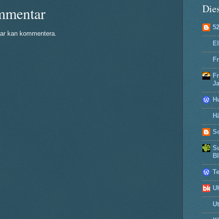
Dies
mmentar
5
ar kan kommentera.
El
Fr
F
J
H
Hä
So
Su
B
T
U
U