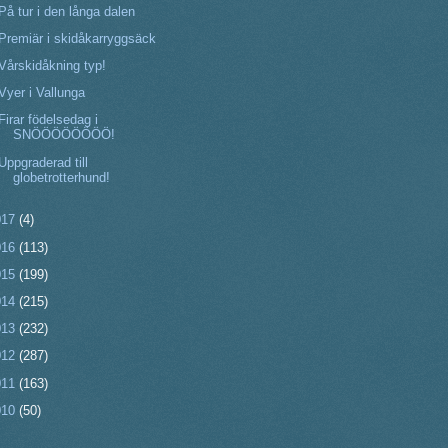
På tur i den långa dalen
Premiär i skidåkarryggsäck
Vårskidåkning typ!
Vyer i Vallunga
Firar födelsedag i
SNÖÖÖÖÖÖÖÖ!
Uppgraderad till
globetrotterhund!
017
(4)
016
(113)
015
(199)
014
(215)
013
(232)
012
(287)
011
(163)
010
(50)