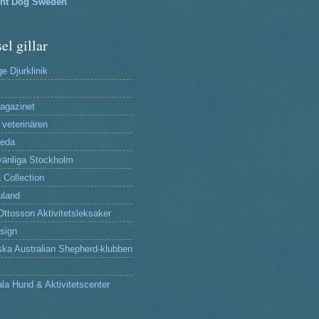
lnt Dog Sweden
el gillar
e Djurklinik
agazinet
 veterinären
reda
änliga Stockholm
 Collection
uland
Ottosson Aktivitetsleksaker
sign
ka Australian Shepherd-klubben
la Hund & Aktivitetscenter