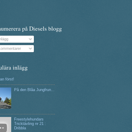
numerera på Diesels blogg
nlägg
ommentarer
ulära inlägg
n först!
På den Blåa Jungfrun...
Freestylehundars
Tricktävling nr 21 :
Dribbla