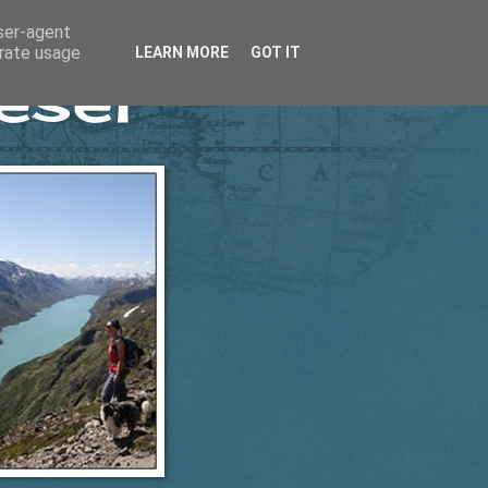
user-agent
erate usage
LEARN MORE
GOT IT
esel