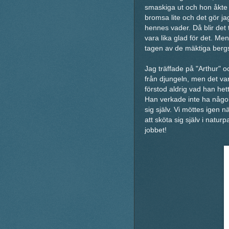
smaskiga ut och hon åkte 
bromsa lite och det gör j
hennes vader. Då blir det 
vara lika glad för det. M
tagen av de mäktiga bergsvy
Jag träffade på "Arthur" 
från djungeln, men det var
förstod aldrig vad han het
Han verkade inte ha någon
sig själv. Vi möttes igen nä
att sköta sig själv i natu
jobbet!