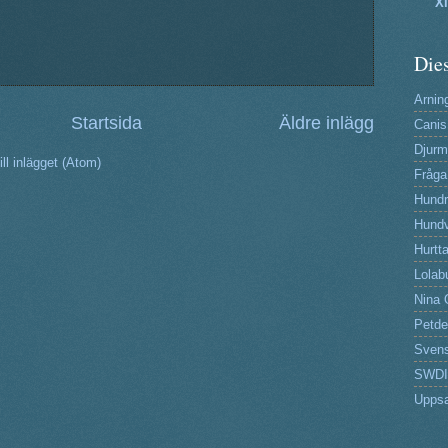
X
Dies
Arning
Startsida
Äldre inlägg
Canis
Djurm
ll inlägget (Atom)
Fråga
Hund
Hundv
Hurtta
Lolab
Nina 
Petde
Svens
SWDI
Uppsa