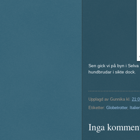
Sen gick vi på byn i Selv
hundbrudar i sikte dock.
Upplagd av
Gunnika
kl.
21:0
Etiketter:
Globetrotter
,
Itali
Inga komment