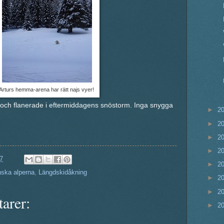
Arturs hemma-arena har rätt najs vyer!
a och flanerade i eftermiddagens snöstorm. Inga snygga
►
2
►
2
►
2
►
2
7
►
2
enska alperna
,
Längdskidåkning
►
2
►
2
arer:
►
2