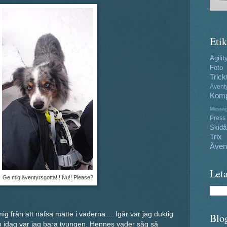
Etik
Agilit
Foto
Trick
Ävent
Komp
Massa
Press
Skidå
Trix
Även
Leta
Ge mig äventyrsgotta!!! Nu!! Please?
ig från att nafsa matte i vaderna.... Igår var jag duktig
Blo
en idag var jag bara tvungen. Hennes vader såg så