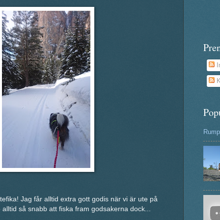
Pre
I
K
Pop
Rumpa
efika! Jag får alltid extra gott godis när vi är ute på
 alltid så snabb att fiska fram godsakerna dock...