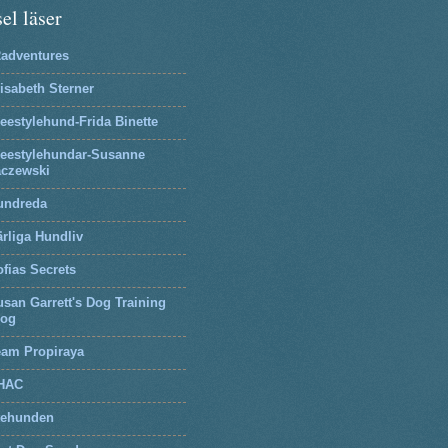
el läser
2adventures
isabeth Sterner
eestylehund-Frida Binette
reestylehundar-Susanne
aczewski
undreda
rliga Hundliv
fias Secrets
san Garrett's Dog Training
log
eam Propiraya
HAC
tehunden