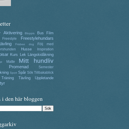
etter
Aktivering
y
Bus
Film
Bloppis
Freestylehundars
Freestyle
tävling
Följ med
Frisbee dog
Husse
yrshunden
Inspiration
isar
Kurs
Lek
Längskidåkning
Mitt hundliv
Matte
ge
Promenad
Semester
kning
Spår
Sök
Tillbakablick
Sport
Träning
Tävling
Uppletande
tyr
 i den här bloggen
ggarkiv