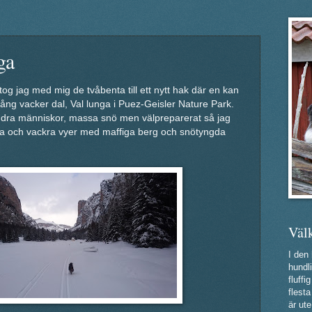
ga
 tog jag med mig de tvåbenta till ett nytt hak där en kan
ång vacker dal, Val lunga i Puez-Geisler Nature Park.
andra människor, massa snö men välpreparerat så jag
rna och vackra vyer med maffiga berg och snötyngda
Väl
I den
hundli
fluff
flest
är ute