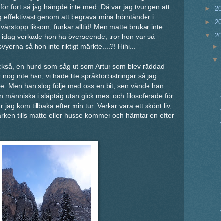
för fort så jag hängde inte med. Då var jag tvungen att
►
2
ag effektivast genom att begrava mina hörntänder i
►
2
tvärstopp liksom, funkar alltid! Men matte brukar inte
▼
2
en idag verkade hon ha överseende, tror hon var så
erna så hon inte riktigt märkte....?! Hihi...
också, en hund som såg ut som Artur som blev räddad
 nog inte han, vi hade lite språkförbistringar så jag
te. Men han slog följe med oss en bit, sen vände han.
 människa i släptåg utan gick mest och filosoferade för
r jag kom tillbaka efter min tur. Verkar vara ett skönt liv,
rparken tills matte eller husse kommer och hämtar en efter