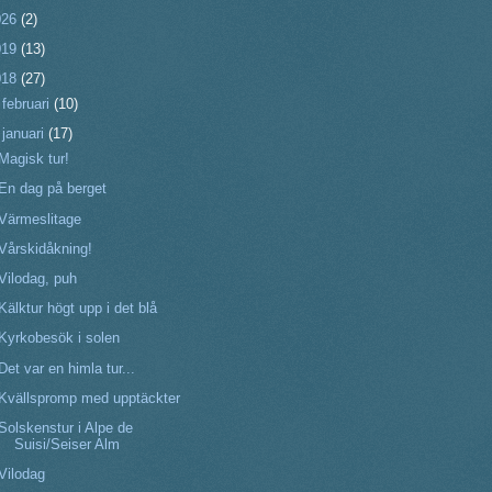
026
(2)
019
(13)
018
(27)
►
februari
(10)
▼
januari
(17)
Magisk tur!
En dag på berget
Värmeslitage
Vårskidåkning!
Vilodag, puh
Kälktur högt upp i det blå
Kyrkobesök i solen
Det var en himla tur...
Kvällspromp med upptäckter
Solskenstur i Alpe de
Suisi/Seiser Alm
Vilodag