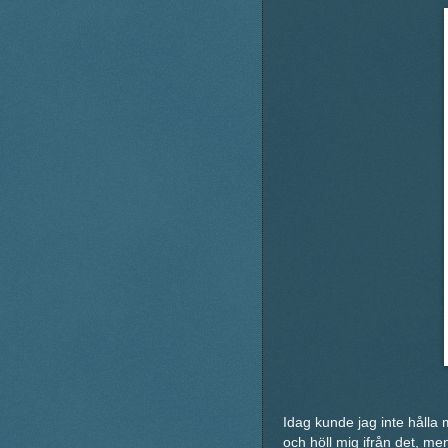
Idag kunde jag inte hålla m
och höll mig ifrån det, m