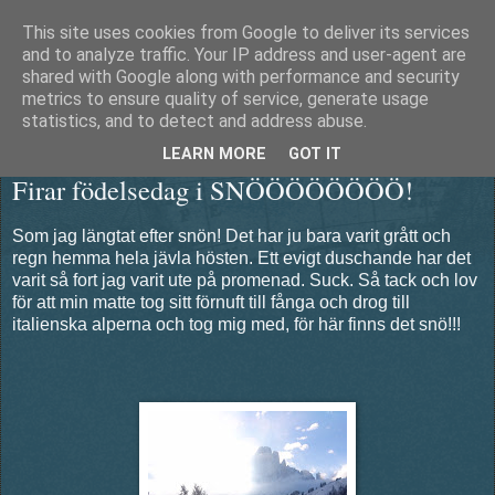
This site uses cookies from Google to deliver its services
Äventyrshunden Diesel
and to analyze traffic. Your IP address and user-agent are
shared with Google along with performance and security
metrics to ensure quality of service, generate usage
statistics, and to detect and address abuse.
tisdag 16 januari 2018
LEARN MORE
GOT IT
Firar födelsedag i SNÖÖÖÖÖÖÖÖ!
Som jag längtat efter snön! Det har ju bara varit grått och
regn hemma hela jävla hösten. Ett evigt duschande har det
varit så fort jag varit ute på promenad. Suck. Så tack och lov
för att min matte tog sitt förnuft till fånga och drog till
italienska alperna och tog mig med, för här finns det snö!!!