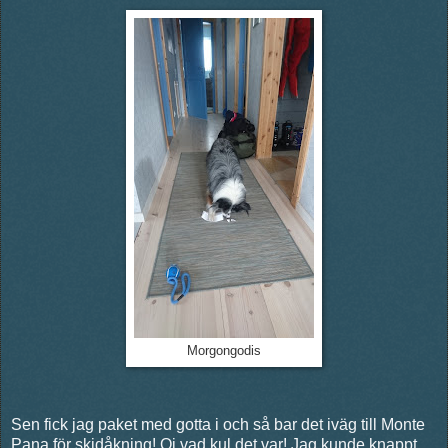
Morgongodis
Sen fick jag paket med gotta i och så bar det iväg till Monte
Pana för skidåkning! Oj vad kul det var! Jag kunde knappt