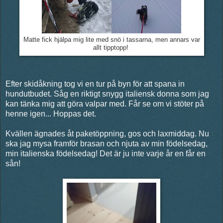
Matte fick hjälpa mig lite med snö i tassarna, men annars var
allt tipptopp!
Efter skidåkning tog vi en tur på byn för att spana in
hundutbudet. Såg en riktigt snygg italiensk donna som jag
kan tänka mig att göra valpar med. Får se om vi stöter på
henne igen... Hoppas det.
Kvällen ägnades åt paketöppning, gos och laxmiddag. Nu
ska jag mysa framför brasan och njuta av min födelsedag,
min italienska födelsedag! Det är ju inte varje år en får en
sån!