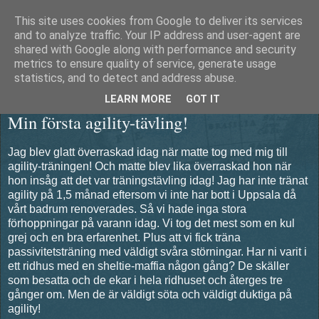
This site uses cookies from Google to deliver its services
Äventyrshunden Diesel
and to analyze traffic. Your IP address and user-agent are
shared with Google along with performance and security
metrics to ensure quality of service, generate usage
statistics, and to detect and address abuse.
tisdag 22 mars 2011
LEARN MORE
GOT IT
Min första agility-tävling!
Jag blev glatt överraskad idag när matte tog med mig till
agility-träningen! Och matte blev lika överraskad hon när
hon insåg att det var träningstävling idag! Jag har inte tränat
agility på 1,5 månad eftersom vi inte har bott i Uppsala då
vårt badrum renoverades. Så vi hade inga stora
förhoppningar på varann idag. Vi tog det mest som en kul
grej och en bra erfarenhet. Plus att vi fick träna
passivitetsträning med väldigt svåra störningar. Har ni varit i
ett ridhus med en sheltie-maffia någon gång? De skäller
som besatta och de ekar i hela ridhuset och återges tre
gånger om. Men de är väldigt söta och väldigt duktiga på
agility!