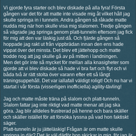
Vi gjorde fyra starter och blev diskade på alla fyra! Första
gången var det för att matte inte visade mig åt vilket håll jag
skulle springa in i tunneln. Andra gången så råkade matte
nudda mig när hon skulle visa mig slalomen. Tredje gången
så vägrade jag springa genom platt-tunneln eftersom jag fick
för mig att den var läskig just då. Och fjärde gången så
hoppade jag rakt ut från vippbrädan innan den ens hade
vippat över det minsta. Det blev ett jättehopp och matte
trodde nog att jag skulle gå av på mitten i landningen.
Men det gör inte så mycket för mellan alla knasigheter som
gjorde att vi blev diskade så hade vi bra fart och flyt och vi
båda två är rätt stolta över varann efter ett så långt
träningsuppehåll. Det var iallafall väldigt roligt! Och nu har vi
startat i vår första (visserligen inofficiella) agility-tävling!
Jag och matte måste träna på slalom och platt-tunneln.
Slalom fattar jag inte riktigt vad matte menar att jag ska
göra. Jag blir alldeles frustrerad på henne och bara skäller
och skäller istället för att försöka lyssna på vad hon faktiskt
säger.
Platt-tunneln är ju jätteläskig! Frågan är om matte skulle
springa in där? Det är väl därför hon skickar in mig, för jag är