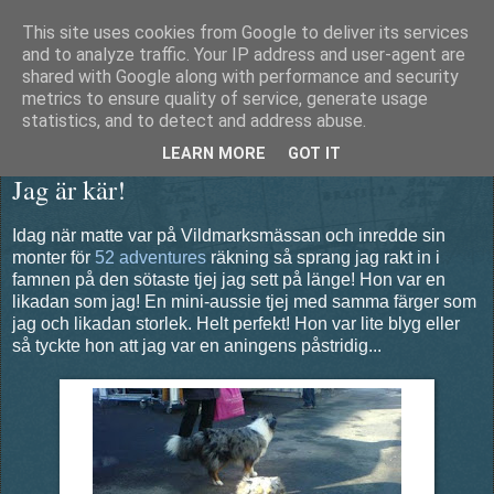
This site uses cookies from Google to deliver its services
Äventyrshunden Diesel
and to analyze traffic. Your IP address and user-agent are
shared with Google along with performance and security
metrics to ensure quality of service, generate usage
statistics, and to detect and address abuse.
tisdag 8 mars 2011
LEARN MORE
GOT IT
Jag är kär!
Idag när matte var på Vildmarksmässan och inredde sin
monter för
52 adventures
räkning så sprang jag rakt in i
famnen på den sötaste tjej jag sett på länge! Hon var en
likadan som jag! En mini-aussie tjej med samma färger som
jag och likadan storlek. Helt perfekt! Hon var lite blyg eller
så tyckte hon att jag var en aningens påstridig...