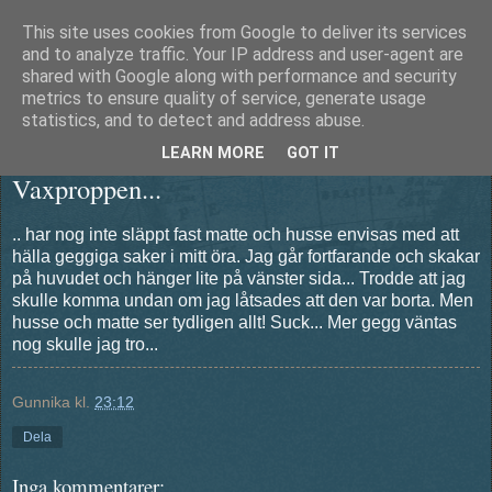
This site uses cookies from Google to deliver its services
Äventyrshunden Diesel
and to analyze traffic. Your IP address and user-agent are
shared with Google along with performance and security
metrics to ensure quality of service, generate usage
statistics, and to detect and address abuse.
torsdag 24 mars 2011
LEARN MORE
GOT IT
Vaxproppen...
.. har nog inte släppt fast matte och husse envisas med att
hälla geggiga saker i mitt öra. Jag går fortfarande och skakar
på huvudet och hänger lite på vänster sida... Trodde att jag
skulle komma undan om jag låtsades att den var borta. Men
husse och matte ser tydligen allt! Suck... Mer gegg väntas
nog skulle jag tro...
Gunnika
kl.
23:12
Dela
Inga kommentarer: