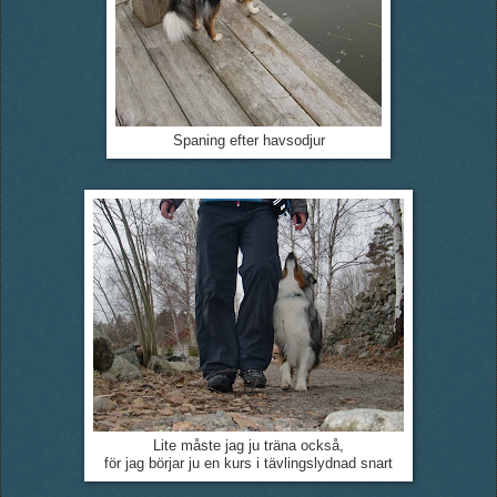
Spaning efter havsodjur
Lite måste jag ju träna också,
för jag börjar ju en kurs i tävlingslydnad snart