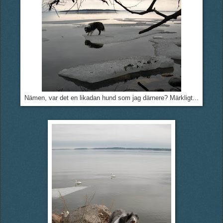
Nämen, var det en likadan hund som jag därnere? Märkligt...