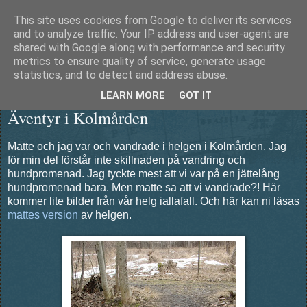
This site uses cookies from Google to deliver its services
Äventyrshunden Diesel
and to analyze traffic. Your IP address and user-agent are
shared with Google along with performance and security
metrics to ensure quality of service, generate usage
statistics, and to detect and address abuse.
tisdag 5 april 2011
LEARN MORE
GOT IT
Äventyr i Kolmården
Matte och jag var och vandrade i helgen i Kolmården. Jag
för min del förstår inte skillnaden på vandring och
hundpromenad. Jag tyckte mest att vi var på en jättelång
hundpromenad bara. Men matte sa att vi vandrade?! Här
kommer lite bilder från vår helg iallafall. Och här kan ni läsas
mattes version
av helgen.