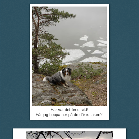
Här var det fin utsikt!
Får jag hoppa ner på de där isflaken?