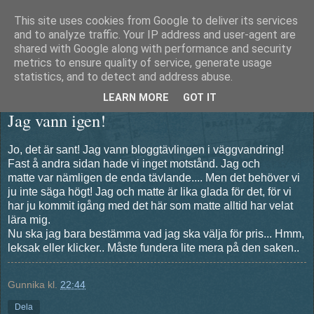
This site uses cookies from Google to deliver its services
Äventyrshunden Diesel
and to analyze traffic. Your IP address and user-agent are
shared with Google along with performance and security
metrics to ensure quality of service, generate usage
statistics, and to detect and address abuse.
tisdag 5 april 2011
LEARN MORE
GOT IT
Jag vann igen!
Jo, det är sant! Jag vann bloggtävlingen i väggvandring!
Fast å andra sidan hade vi inget motstånd. Jag och
matte var nämligen de enda tävlande.... Men det behöver vi
ju inte säga högt! Jag och matte är lika glada för det, för vi
har ju kommit igång med det här som matte alltid har velat
lära mig.
Nu ska jag bara bestämma vad jag ska välja för pris... Hmm,
leksak eller klicker.. Måste fundera lite mera på den saken..
Gunnika
kl.
22:44
Dela