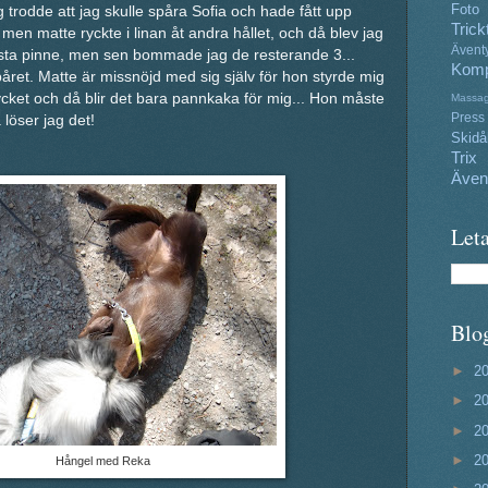
Foto
g trodde att jag skulle spåra Sofia och hade fått upp
Trick
 men matte ryckte i linan åt andra hållet, och då blev jag
Ävent
första pinne, men sen bommade jag de resterande 3...
Komp
påret. Matte är missnöjd med sig själv för hon styrde mig
ycket och då blir det bara pannkaka för mig... Hon måste
Massa
Press
 löser jag det!
Skidå
Trix
Även
Leta
Blo
►
2
►
2
►
2
►
2
Hångel med Reka