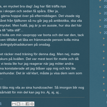
►
2
n mycket bra dag! Jag har fått träffa nya
►
2
 i skogen och sedan få spåra. Eller ja,
►
2
 gärna hoppat över på eftermiddagen. Det visade sig
►
2
såret från fjällturen så nu går jag på antibiotika, ska vila
 mycket. Men hallå, jag är ju en aussie, hur ska det här
►
2
l "sitta still"...
▼
2
t kolla om min vaxpropp var borta och det var den, tack
även tillfället att låta en främmande person kolla mina
ll tävlingslydnadskursen på onsdag.
det räcker med träning för denna dag. Men nej, matte
kurs på kvällen. Det var mest teori för matte och då
 vi testa lite hur jag reagerar när jag möter andra
 konstaterade att jag blåser upp mig och kör lite
nhundar. Det är väl klart, måste ju visa dem vem som
..
tt låta mig vila av sina hundcoacher. Så imorgon blir nog
årtvätt för min del kan jag tro. Aj, aj, aj...
6