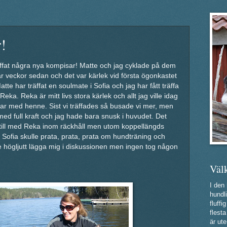
!
äffat några nya kompisar! Matte och jag cyklade på dem
r veckor sedan och det var kärlek vid första ögonkastet
te har träffat en soulmate i Sofia och jag har fått träffa
Reka. Reka är mitt livs stora kärlek och allt jag ville idag
par med henne. Sist vi träffades så busade vi mer, men
med full kraft och jag hade bara snusk i huvudet. Det
a still med Reka inom räckhåll men utom koppellängds
ofia skulle prata, prata, prata om hundträning och
 högljutt lägga mig i diskussionen men ingen tog någon
Väl
I den
hundli
fluff
flest
är ute