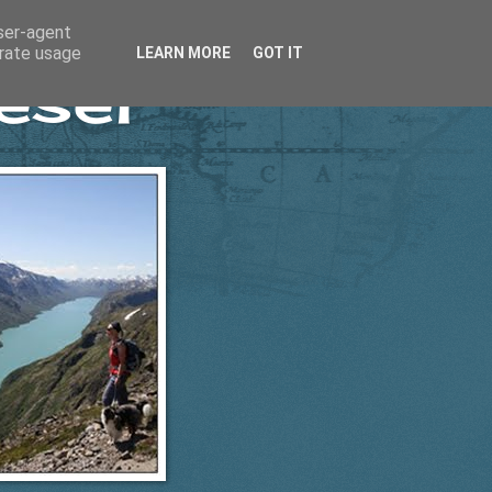
user-agent
erate usage
LEARN MORE
GOT IT
esel