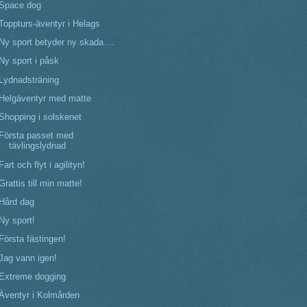
Space dog
Toppturs-äventyr i Helags
Ny sport betyder ny skada....
Ny sport i påsk
Lydnadsträning
Helgäventyr med matte
Shopping i solskenet
Första passet med
tävlingslydnad
Fart och flyt i agilityn!
Grattis till min matte!
Hård dag
Ny sport!
Första fästingen!
Jag vann igen!
Extreme dogging
Äventyr i Kolmården