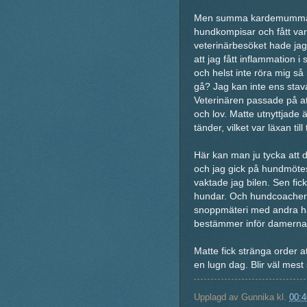
Men summa kardemumma, e
hundkompisar och fått vara
veterinärbesöket hade jag
att jag fått inflammation i 
och helst inte röra mig så
gå? Jag kan inte ens stava til
Veterinären passade på at
och lov. Matte utnyttjade 
tänder, vilket var läxan ti
Här kan man ju tycka att 
och jag gick på hundmötes
vaktade jag bilen. Sen fick
hundar. Och hundcoacherna
snoppmäteri med andra ha
bestämmer inför damerna.
Matte fick stränga order a
en lugn dag. Blir väl mest s
Upplagd av
Gunnika
kl.
00:4