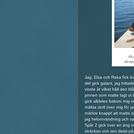
På 
så myc
Jag, Elsa och Reka fick ä
det gick galant, jag hittad
visste åt vilket håll den 
pinnen som matte lagt ut t
gick alldeles bakom mig oc
mäkta stolt över mig för j
märkte knappt att matte s
jag helomvändning och sat
Spår 2 gick över en äng o
sträckan och sen delat på 