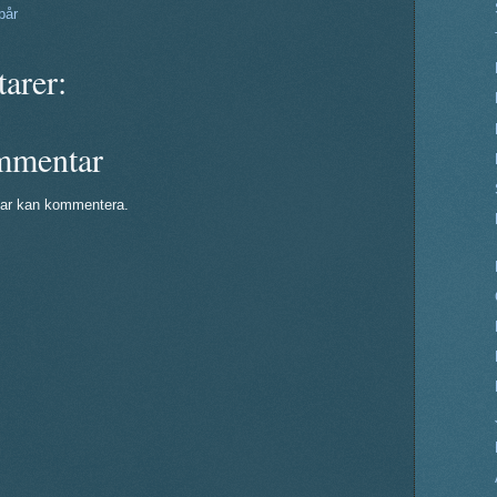
pår
arer:
mmentar
ar kan kommentera.