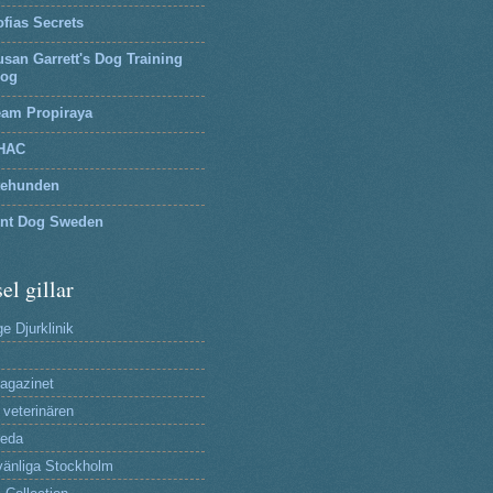
fias Secrets
san Garrett's Dog Training
log
eam Propiraya
HAC
tehunden
lnt Dog Sweden
el gillar
e Djurklinik
agazinet
 veterinären
reda
änliga Stockholm