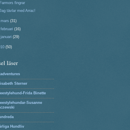
Farmors fingrar
Jag tävlar med Arrac!
►
mars
(31)
►
februari
(16)
►
januari
(29)
010
(50)
el läser
2adventures
isabeth Sterner
eestylehund-Frida Binette
reestylehundar-Susanne
aczewski
undreda
rliga Hundliv