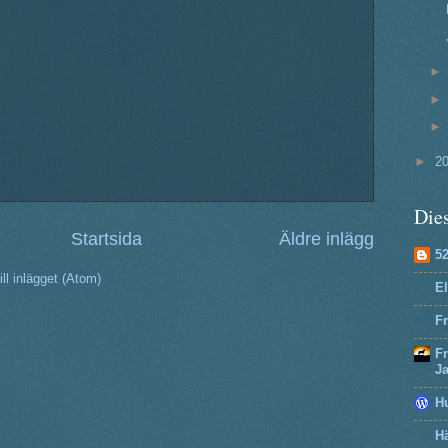
►
2
Dies
Startsida
Äldre inlägg
5
ll inlägget (Atom)
El
Fr
F
J
H
Hä