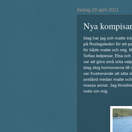
fredag 29 april 2011
Nya kompisar
Idag har jag och matte tr
på Roslagsleden för ett pa
för både matte och mig. Mat
Sofias kelpiesar, Elsa och 
var att göra små söta val
idag slog hormonerna till 
var frustrerande att sitt
avstånd medan matte och S
massa annat. Jag försökte
notis om mig.