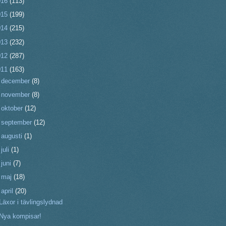
016
(113)
015
(199)
014
(215)
013
(232)
012
(287)
011
(163)
►
december
(8)
►
november
(8)
►
oktober
(12)
►
september
(12)
►
augusti
(1)
►
juli
(1)
►
juni
(7)
►
maj
(18)
▼
april
(20)
Läxor i tävlingslydnad
Nya kompisar!