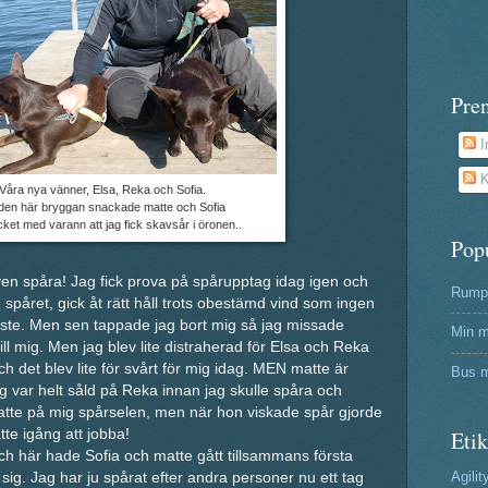
Pre
I
K
Våra nya vänner, Elsa, Reka och Sofia.
den här bryggan snackade matte och Sofia
ket med varann att jag fick skavsår i öronen..
Pop
ven spåra! Jag fick prova på spårupptag idag igen och
Rumpa
e spåret, gick åt rätt håll trots obestämd vind som ingen
blåste. Men sen tappade jag bort mig så jag missade
Min m
ill mig. Men jag blev lite distraherad för Elsa och Reka
h det blev lite för svårt för mig idag. MEN matte är
Bus m
ag var helt såld på Reka innan jag skulle spåra och
atte på mig spårselen, men när hon viskade spår gjorde
te igång att jobba!
Etik
ch här hade Sofia och matte gått tillsammans första
Agilit
sig. Jag har ju spårat efter andra personer nu ett tag