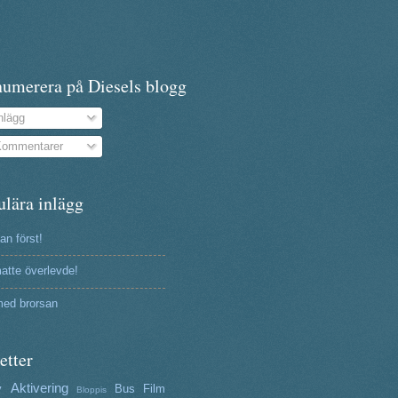
numerera på Diesels blogg
nlägg
ommentarer
ulära inlägg
n först!
atte överlevde!
ed brorsan
etter
Aktivering
y
Bus
Film
Bloppis