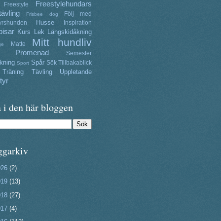
Freestylehundars
Freestyle
tävling
Följ med
Frisbee dog
Husse
yrshunden
Inspiration
isar
Kurs
Lek
Längskidåkning
Mitt hundliv
Matte
ge
Promenad
Semester
kning
Spår
Sök
Tillbakablick
Sport
Träning
Tävling
Uppletande
tyr
 i den här bloggen
ggarkiv
026
(2)
019
(13)
018
(27)
017
(4)