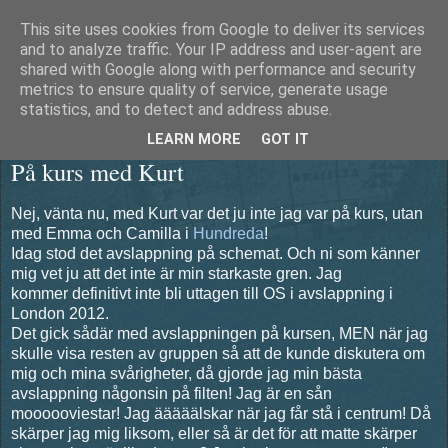
This site uses cookies from Google to deliver its services
Äventyrshunden Diesel
and to analyze traffic. Your IP address and user-agent are
shared with Google along with performance and security
metrics to ensure quality of service, generate usage
statistics, and to detect and address abuse.
onsdag 8 februari 2012
LEARN MORE
GOT IT
På kurs med Kurt
Nej, vänta nu, med Kurt var det ju inte jag var på kurs, utan
med Emma och Camilla i
Hundreda
!
Idag stod det avslappning på schemat. Och ni som känner
mig vet ju att det inte är min starkaste gren. Jag
kommer definitivt inte bli uttagen till OS i avslappning i
London 2012.
Det gick sådär med avslappningen på kursen, MEN när jag
skulle visa resten av gruppen så att de kunde diskutera om
mig och mina svårigheter, då gjorde jag min bästa
avslappning någonsin på filten! Jag är en sån
moooooviestar! Jag ääääälskar när jag får stå i centrum! Då
skärper jag mig liksom, eller så är det för att matte skärper