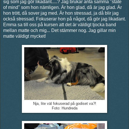
sig som jag gör likadant.....? Jag brukar anta samma "state
of mind" som hon nämligen. Är hon glad, då är jag glad. Är
hon trött, då sover jag med. Är hon stressad, ja då blir jag
också stressad. Fokuserar hon på något, då gör jag likadant.
Emma sa till oss på kursen att det är väldigt tjocka band
mellan matte och mig... Det stämmer nog. Jag gillar min
matte väldigt mycket!
Nja, lite väl fokuserad på godiset va?!
Foto: Hundreda