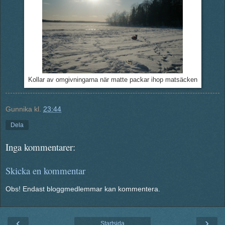
Kollar av omgivningarna när matte packar ihop matsäcken
Gunnika
kl.
23:44
Dela
Inga kommentarer:
Skicka en kommentar
Obs! Endast bloggmedlemmar kan kommentera.
‹
›
Startsida