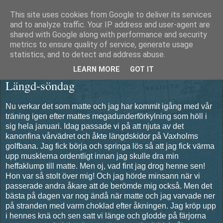
This site uses cookies from Google to deliver its services
Äventyrshunden Diesel
and to analyze traffic. Your IP address and user-agent are
shared with Google along with performance and security
metrics to ensure quality of service, generate usage
statistics, and to detect and address abuse.
söndag 12 februari 2012
LEARN MORE
GOT IT
Längd-söndag
Nu verkar det som matte och jag har kommit igång med vår
träning igen efter mattes megadunderförkylning som höll i
sig hela januari. Idag passade vi på att njuta av det
kanonfina vårvädret och åkte längdskidor på Vaxholms
golfbana. Jag fick börja och springa lös så att jag fick värma
upp musklerna ordentligt innan jag skulle dra min
heffaklump till matte. Men oj, vad fint jag drog henne sen!
Hon var så stolt över mig! Och jag hörde minsann när vi
passerade andra åkare att de berömde mig också. Men det
bästa på dagen var nog ändå när matte och jag varvade ner
på stranden med varm choklad efter åkningen. Jag kröp upp
i hennes knä och sen satt vi länge och glodde på färjorna