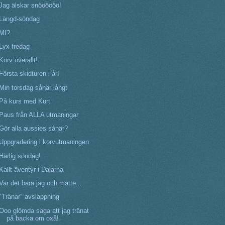
Jag älskar snöööööö!
Längd-söndag
Mf?
Lyx-fredag
Korv överallt!
Första skidturen i år!
Min torsdag såhär långt
På kurs med Kurt
Paus från ALLA utmaningar
Gör alla aussies såhär?
Uppgradering i korvutmaningen
Härlig söndag!
Kallt äventyr i Dalarna
Var det bara jag och matte...
"Tränar" avslappning
Ooo glömda säga att jag tränat
på backa om oxå!