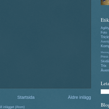
Etik
Agilit
Foto
Trick
Ävent
Komp
Massa
Press
Skidå
Trix
Även
Leta
Startsida
Äldre inlägg
Blo
ll inlägget (Atom)