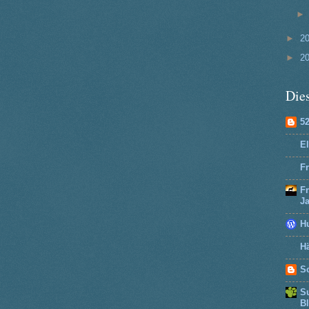
►
2
►
2
Dies
5
El
Fr
F
J
H
Hä
So
Su
B