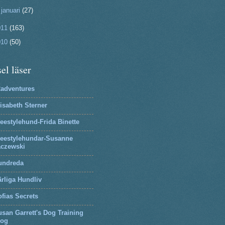
►
januari
(27)
011
(163)
010
(50)
el läser
2adventures
isabeth Sterner
eestylehund-Frida Binette
reestylehundar-Susanne
aczewski
undreda
rliga Hundliv
fias Secrets
san Garrett's Dog Training
log