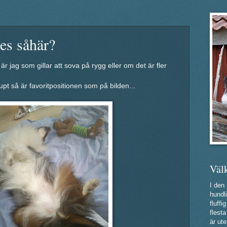
ies såhär?
r jag som gillar att sova på rygg eller om det är fler
upt så är favoritpositionen som på bilden...
Väl
I den
hundli
fluff
flest
är ute