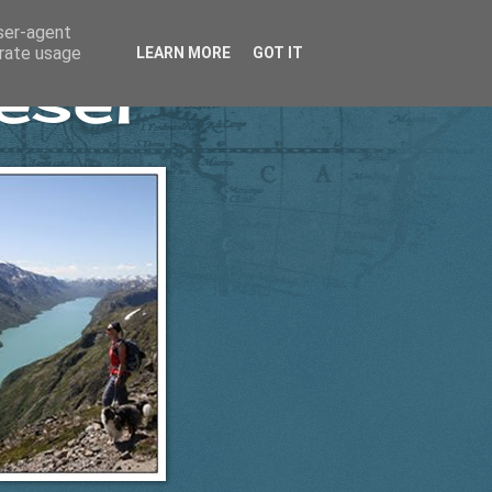
user-agent
erate usage
LEARN MORE
GOT IT
esel