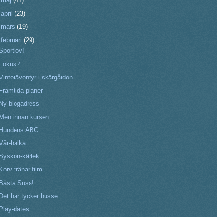
►
maj
(41)
►
april
(23)
►
mars
(19)
▼
februari
(29)
Sportlov!
Fokus?
Vinteräventyr i skärgården
Framtida planer
Ny blogadress
Men innan kursen...
Hundens ABC
Vår-halka
Syskon-kärlek
Korv-tränar-film
Bästa Susa!
Det här tycker husse...
Play-dates