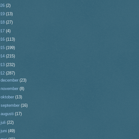
026
(2)
019
(13)
018
(27)
017
(4)
016
(113)
015
(199)
014
(215)
013
(232)
012
(287)
►
december
(23)
►
november
(8)
►
oktober
(13)
►
september
(16)
►
augusti
(17)
►
juli
(22)
►
juni
(49)