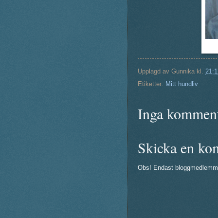
Upplagd av
Gunnika
kl.
21:1
Etiketter:
Mitt hundliv
Inga komment
Skicka en ko
Obs! Endast bloggmedlemm