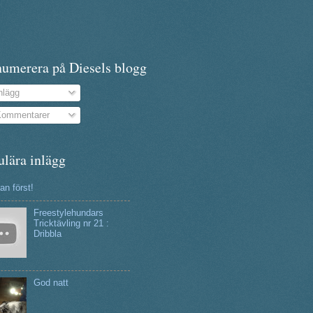
numerera på Diesels blogg
nlägg
ommentarer
ulära inlägg
n först!
Freestylehundars
Tricktävling nr 21 :
Dribbla
God natt