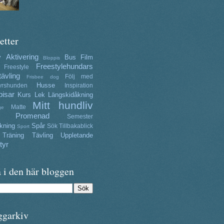
etter
Aktivering
y
Bus
Film
Bloppis
Freestylehundars
Freestyle
tävling
Följ med
Frisbee dog
Husse
yrshunden
Inspiration
isar
Kurs
Lek
Längskidåkning
Mitt hundliv
Matte
ge
Promenad
Semester
kning
Spår
Sök
Tillbakablick
Sport
Träning
Tävling
Uppletande
tyr
 i den här bloggen
ggarkiv