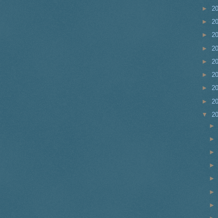
►
2
►
2
►
2
►
2
►
2
►
2
►
2
►
2
▼
2