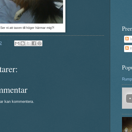
Pre
Ser ni att taxen till höger härmar mig?!
I
2
K
arer:
Pop
Rumpa
mmentar
ar kan kommentera.