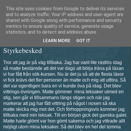
This site uses cookies from Google to deliver its services
Äventyrshunden Diesel
and to analyze traffic. Your IP address and user-agent are
shared with Google along with performance and security
metrics to ensure quality of service, generate usage
statistics, and to detect and address abuse.
torsdag 31 maj 2012
LEARN MORE
GOT IT
Styrkebesked
Tror att jag är på väg tillbaka. Jag har varit lite rastlös idag
så matte bestämde att det var dags att börja träna på läxan
vi har fått från sök-kursen. Nu är det ju så att de flesta läxor
vi fick krävs det fler personer än matte och mig att utföra. Så
det var egentligen bara en vi kunde öva på idag. Det blev
vittrings-övningen. Matte gömmer mina leksaker utmed en
stig, sen går vi tillsammans längs stigen och när jag
markerar att jag har fått vittring på något i nosen så ska
matte skicka mig mot det. Och förhoppningsvis kommer jag
tillbaka med min leksak. Till en början gick det ganska galet.
Matte hade glömt var hon gömt sakerna och jag vittrade allt
möjligt utom mina leksaker. Så det blev en hel del tomma