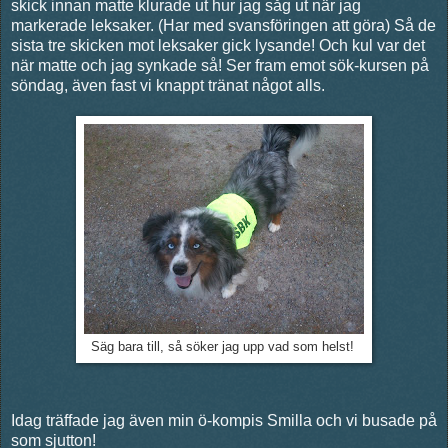
skick innan matte klurade ut hur jag såg ut när jag
markerade leksaker. (Har med svansföringen att göra) Så de
sista tre skicken mot leksaker gick lysande! Och kul var det
när matte och jag synkade så! Ser fram emot sök-kursen på
söndag, även fast vi knappt tränat något alls.
Säg bara till, så söker jag upp vad som helst!
Idag träffade jag även min ö-kompis Smilla och vi busade på
som sjutton!