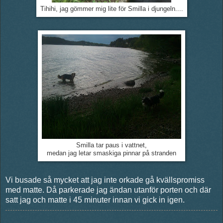
Tihihi, jag gömmer mig lite för Smilla i djungeln....
Smilla tar paus i vattnet,
medan jag letar smaskiga pinnar på stranden
Vi busade så mycket att jag inte orkade gå kvällspromiss
med matte. Då parkerade jag ändan utanför porten och där
satt jag och matte i 45 minuter innan vi gick in igen.