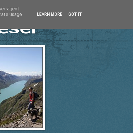
user-agent
erate usage
LEARN MORE
GOT IT
esel