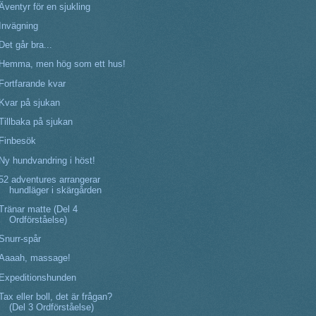
Äventyr för en sjukling
Invägning
Det går bra...
Hemma, men hög som ett hus!
Fortfarande kvar
Kvar på sjukan
Tillbaka på sjukan
Finbesök
Ny hundvandring i höst!
52 adventures arrangerar
hundläger i skärgården
Tränar matte (Del 4
Ordförståelse)
Snurr-spår
Aaaah, massage!
Expeditionshunden
Tax eller boll, det är frågan?
(Del 3 Ordförståelse)