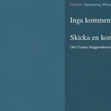
Etiketter:
Apportering
,
Månad
Inga komment
Skicka en ko
Obs! Endast bloggmedlemm