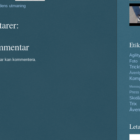
ens utmaning
arer:
mmentar
Etik
Agilit
ar kan kommentera.
Foto
Trick
Ävent
Komp
Massa
Press
Skidå
Trix
Även
Leta