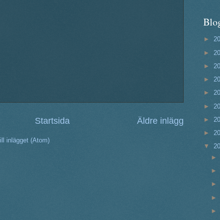
Blo
►
2
►
2
►
2
►
2
►
2
►
2
►
2
Startsida
Äldre inlägg
►
2
ll inlägget (Atom)
▼
2