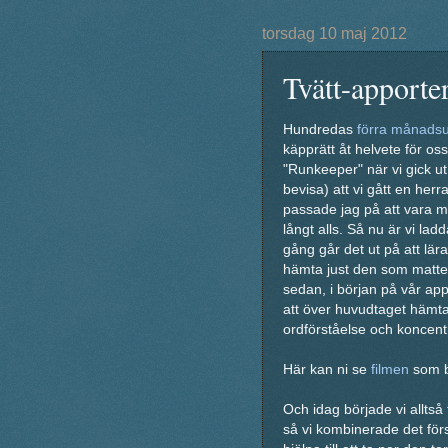
torsdag 10 maj 2012
Tvätt-apporte
Hundredas
förra månads
käpprätt åt helvete för os
"Runkeeper" när vi gick u
bevisa) att vi gått en her
passade jag på att vara ma
långt alls. Så nu är vi l
gång går det ut på att lär
hämta just den som matte b
sedan, i början på vår ap
att över huvudtaget hämta 
ordförståelse och koncentr
Här kan ni se
filmen
som be
Och idag började vi alltså 
så vi kombinerade det förs