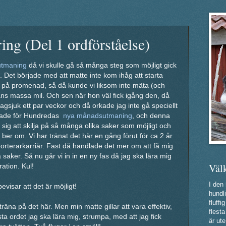
ring (Del 1 ordförståelse)
utmaning
då vi skulle gå så många steg som möjligt gick
s. Det började med att matte inte kom ihåg att starta
t på promenad, så då kunde vi liksom inte mäta (och
rans massa mil. Och sen när hon väl fick igång den, då
gsjuk ett par veckor och då orkade jag inte gå speciellt
addade för Hundredas
nya månadsutmaning
, och denna
a sig att skilja på så många olika saker som möjligt och
er om. Vi har tränat det här en gång förut för ca 2 år
porterarkarriär. Fast då handlade det mer om att få mig
saker. Så nu går vi in in en ny fas då jag ska lära mig
Väl
ation. Kul!
I den
visar att det är möjligt!
hundli
fluff
träna på det här. Men min matte gillar att vara effektiv,
flest
ta ordet jag ska lära mig, strumpa, med att jag fick
är ute