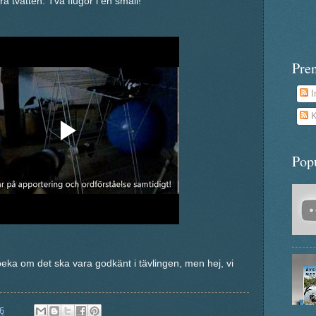
orra tvätten. Två flugor i en smäll!
Pre
I
K
Pop
 peka om det ska vara godkänt i tävlingen, men hej, vi
6