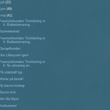
►
juli
(22)
►
juni
(49)
▼
maj
(41)
Freestylehundars Tricktävling nr
6: Bubbelutmaning...
Styrkebesked
Freestylehundars Tricktävling nr
6: Bubbelutmaning...
Djungelhunden
Hos Lillasyster igen!
Freestylehundars Tricktävling nr
6: Ny utmaning an...
På släktträff typ
Morfar på besök!
Ny bacon-strategi
Bacon-nivå
Min lilla Myra
Konkurrens!