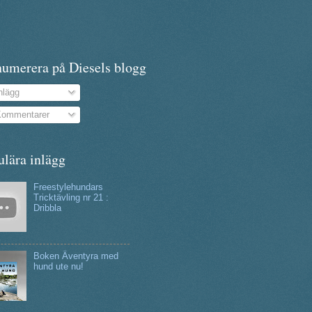
numerera på Diesels blogg
nlägg
ommentarer
ulära inlägg
Freestylehundars
Tricktävling nr 21 :
Dribbla
Boken Äventyra med
hund ute nu!