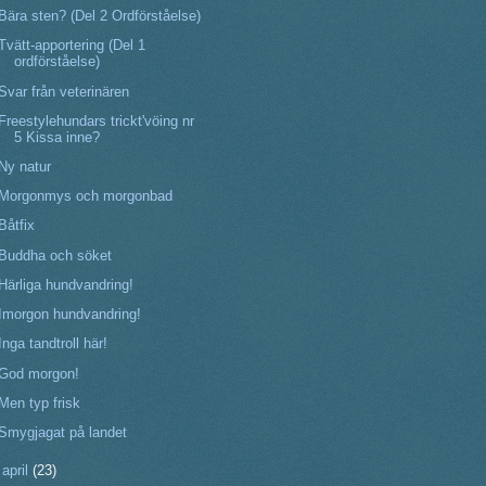
Bära sten? (Del 2 Ordförståelse)
Tvätt-apportering (Del 1
ordförståelse)
Svar från veterinären
Freestylehundars trickt'vöing nr
5 Kissa inne?
Ny natur
Morgonmys och morgonbad
Båtfix
Buddha och söket
Härliga hundvandring!
Imorgon hundvandring!
Inga tandtroll här!
God morgon!
Men typ frisk
Smygjagat på landet
►
april
(23)