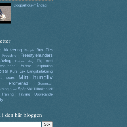
Dogparkour-måndag
etter
Aktivering
y
Bus
Film
Bloppis
Freestylehundars
Freestyle
tävling
Följ med
Frisbee dog
Husse
yrshunden
Inspiration
isar
Kurs
Lek
Längskidåkning
Mitt hundliv
Matte
ge
Promenad
Semester
kning
Spår
Sök
Tillbakablick
Sport
Träning
Tävling
Uppletande
tyr
 i den här bloggen