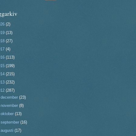
ggarkiv
026
(2)
019
(13)
018
(27)
017
(4)
016
(113)
015
(199)
014
(215)
013
(232)
012
(287)
►
december
(23)
►
november
(8)
►
oktober
(13)
►
september
(16)
►
augusti
(17)