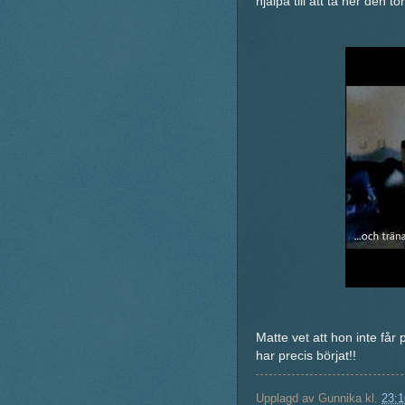
hjälpa till att ta ner den t
Matte vet att hon inte får
har precis börjat!!
Upplagd av
Gunnika
kl.
23:1