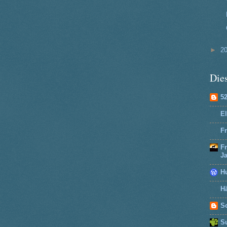
►
2
Dies
5
El
Fr
F
J
H
Hä
So
Su