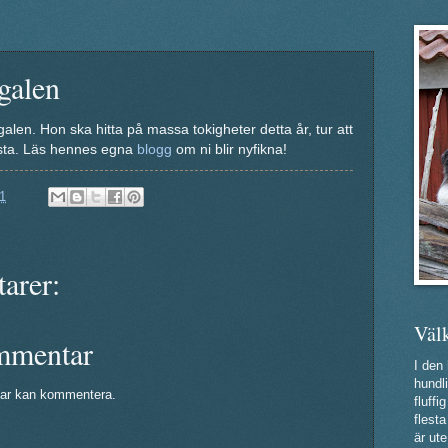
galen
galen. Hon ska hitta på massa tokigheter detta år, tur att
lesta. Läs hennes egna
blogg
om ni blir nyfikna!
1
arer:
Väl
mmentar
I den
hundli
ar kan kommentera.
fluff
flest
är ute