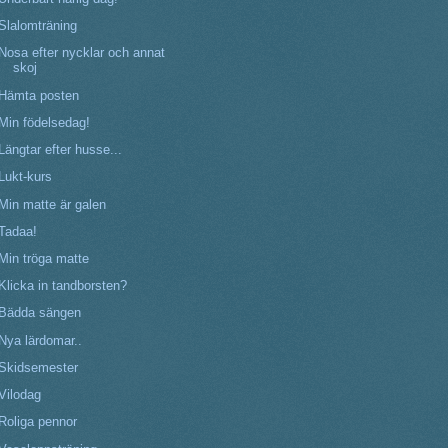
Slalomträning
Nosa efter nycklar och annat
skoj
Hämta posten
Min födelsedag!
Längtar efter husse...
Lukt-kurs
Min matte är galen
Tadaa!
Min tröga matte
Klicka in tandborsten?
Bädda sängen
Nya lärdomar..
Skidsemester
Vilodag
Roliga pennor