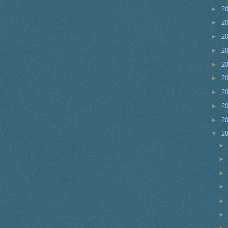
►
2
►
2
►
2
►
2
►
2
►
2
►
2
►
2
►
2
▼
2