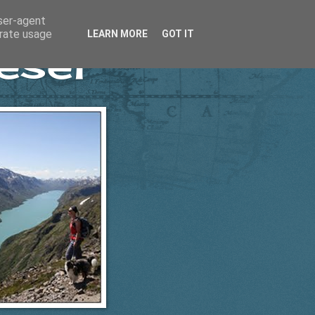
user-agent
erate usage
LEARN MORE
GOT IT
esel