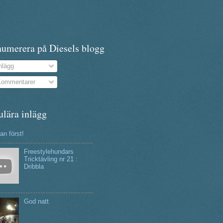
numerera på Diesels blogg
nlägg
ommentarer
ulära inlägg
n först!
Freestylehundars
Tricktävling nr 21 :
Dribbla
God natt