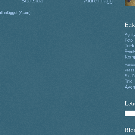
Startsida
Äldre inlägg
ll inlägget (Atom)
Etik
Agilit
Foto
Trick
Ävent
Komp
Massa
Press
Skidå
Trix
Även
Leta
Blo