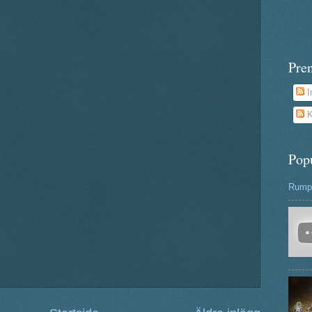
Pre
I
K
Pop
Rumpa