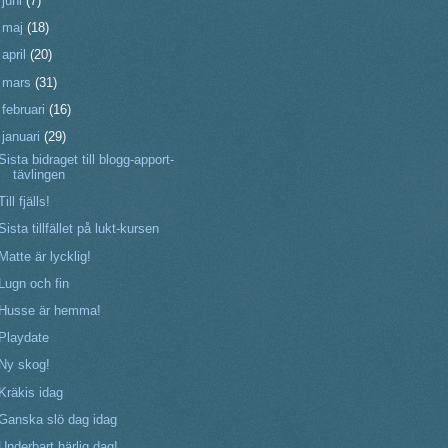
►
juni
(7)
►
maj
(18)
►
april
(20)
►
mars
(31)
►
februari
(16)
▼
januari
(29)
Sista bidraget till blogg-apport-
tävlingen
Till fjälls!
Sista tillfället på lukt-kursen
Matte är lycklig!
Lugn och fin
Husse är hemma!
Playdate
Ny skog!
Kräkis idag
Ganska slö dag idag
Underbart härlig dag!