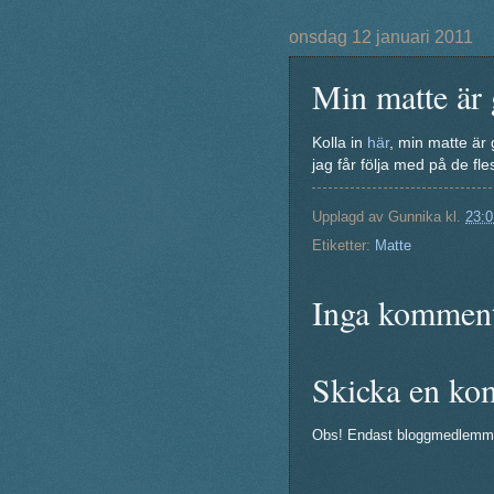
onsdag 12 januari 2011
Min matte är 
Kolla in
här
, min matte är 
jag får följa med på de f
Upplagd av
Gunnika
kl.
23:0
Etiketter:
Matte
Inga komment
Skicka en ko
Obs! Endast bloggmedlemm