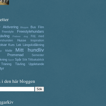
etter
Aktivering
y
Bus
Film
Bloppis
Freestylehundars
Freestyle
tävling
Följ med
Frisbee dog
Husse
yrshunden
Inspiration
isar
Kurs
Lek
Längskidåkning
Mitt hundliv
Matte
ge
Promenad
Semester
kning
Spår
Sök
Tillbakablick
Sport
Träning
Tävling
Uppletande
tyr
 i den här bloggen
ggarkiv