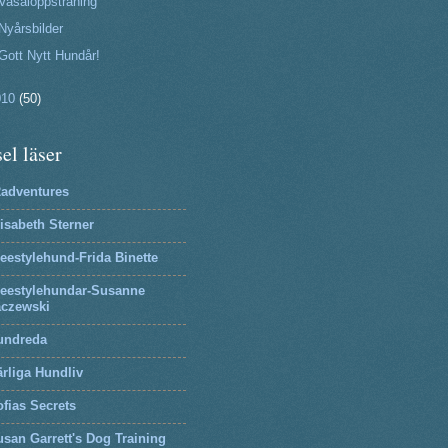
Vasaloppsträning
Nyårsbilder
Gott Nytt Hundår!
010
(50)
el läser
2adventures
isabeth Sterner
eestylehund-Frida Binette
reestylehundar-Susanne
aczewski
undreda
rliga Hundliv
fias Secrets
san Garrett's Dog Training