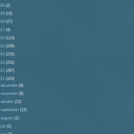
026
(2)
019
(13)
018
(27)
017
(4)
016
(113)
015
(199)
014
(215)
013
(232)
012
(287)
011
(163)
►
december
(8)
►
november
(8)
►
oktober
(12)
►
september
(12)
►
augusti
(1)
►
juli
(1)